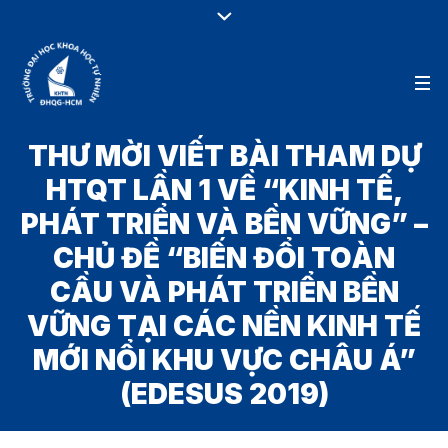
THƯ MỜI VIẾT BÀI THAM DỰ
HTQT LẦN 1 VỀ “KINH TẾ,
PHÁT TRIỂN VÀ BỀN VỮNG” –
CHỦ ĐỀ “BIẾN ĐỔI TOÀN
CẦU VÀ PHÁT TRIỂN BỀN
VỮNG TẠI CÁC NỀN KINH TẾ
MỚI NỔI KHU VỰC CHÂU Á”
(EDESUS 2019)