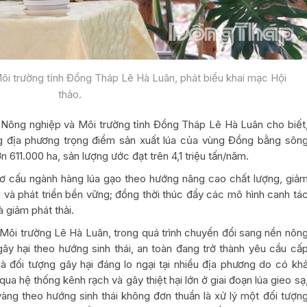
i trường tỉnh Đồng Tháp Lê Hà Luân, phát biểu khai mạc Hội
thảo.
ở Nông nghiệp và Môi trường tỉnh Đồng Tháp Lê Hà Luân cho biết
g địa phương trọng điểm sản xuất lúa của vùng Đồng bằng sôn
n 611.000 ha, sản lượng ước đạt trên 4,1 triệu tấn/năm.
 cơ cấu ngành hàng lúa gạo theo hướng nâng cao chất lượng, giả
ăng và phát triển bền vững; đồng thời thúc đẩy các mô hình canh tá
à giảm phát thải.
ôi trường Lê Hà Luân, trong quá trình chuyển đổi sang nền nôn
gây hại theo hướng sinh thái, an toàn đang trở thành yêu cầu cấ
là đối tượng gây hại đáng lo ngại tại nhiều địa phương do có kh
ua hệ thống kênh rạch và gây thiệt hại lớn ở giai đoạn lúa gieo sạ
vàng theo hướng sinh thái không đơn thuần là xử lý một đối tượn