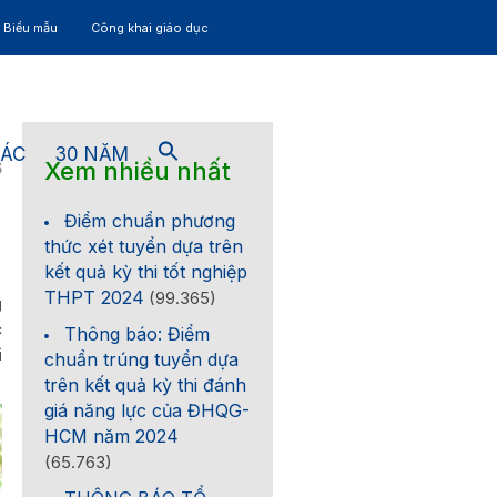
– Biểu mẫu
Công khai giáo dục
TÁC
30 NĂM
Xem nhiều nhất
6
Điểm chuẩn phương
thức xét tuyển dựa trên
kết quả kỳ thi tốt nghiệp
THPT 2024
(99.365)
g
c
Thông báo: Điểm
i
chuẩn trúng tuyển dựa
trên kết quả kỳ thi đánh
giá năng lực của ĐHQG-
HCM năm 2024
(65.763)