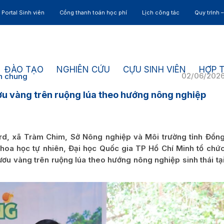
Portal Sinh viên
Cổng thanh toán học phí
Lịch công tác
Quy trình 
ĐÀO TẠO
NGHIÊN CỨU
CỰU SINH VIÊN
HỢP 
02/06/202
n chung
ươu vàng trên ruộng lúa theo hướng nông nghiệp
ird, xã Tràm Chim, Sở Nông nghiệp và Môi trường tỉnh Đồn
hoa học tự nhiên, Đại học Quốc gia TP Hồ Chí Minh tổ chứ
ươu vàng trên ruộng lúa theo hướng nông nghiệp sinh thái tạ