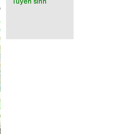
Tuyển sinh
ã