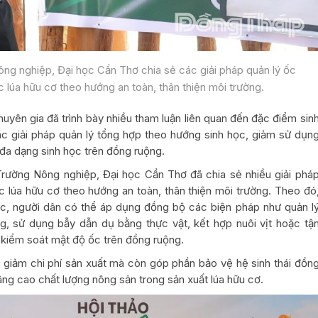
ng nghiệp, Đại học Cần Thơ chia sẻ các giải pháp quản lý ốc
 lúa hữu cơ theo hướng an toàn, thân thiện môi trường.
huyên gia đã trình bày nhiều tham luận liên quan đến đặc điểm sin
ác giải pháp quản lý tổng hợp theo hướng sinh học, giảm sử dụn
 đa dạng sinh học trên đồng ruộng.
rường Nông nghiệp, Đại học Cần Thơ đã chia sẻ nhiều giải phá
c lúa hữu cơ theo hướng an toàn, thân thiện môi trường. Theo đó
ọc, người dân có thể áp dụng đồng bộ các biện pháp như quản l
, sử dụng bẫy dẫn dụ bằng thực vật, kết hợp nuôi vịt hoặc tậ
ể kiểm soát mật độ ốc trên đồng ruộng.
 giảm chi phí sản xuất mà còn góp phần bảo vệ hệ sinh thái đồn
nâng cao chất lượng nông sản trong sản xuất lúa hữu cơ.