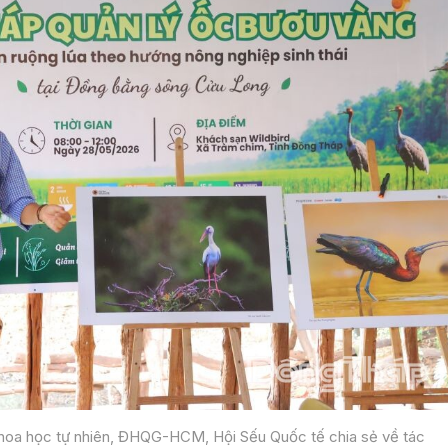
 Khoa học tự nhiên, ĐHQG-HCM, Hội Sếu Quốc tế chia sẻ về tác