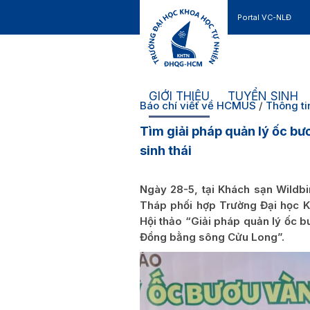
Portal VC-NLĐ
Liên hệ
GIỚI THIỆU
TUYỂN SINH
Báo chí viết về HCMUS
/
Thông ti
Tìm giải pháp quản lý ốc b
sinh thái
Ngày 28-5, tại Khách sạn Wildb
Tháp phối hợp Trường Đại học K
Hội thảo “Giải pháp quản lý ốc b
Đồng bằng sông Cửu Long”.