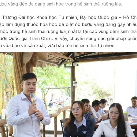
ơu vàng đến đa dạng sinh học trong hệ sinh thái ruộng lúa.
, Trường Đại học Khoa học Tự nhiên, Đại học Quốc gia – Hồ Ch
iệc lạm dụng thuốc hóa học để diệt ốc bươu vàng đang gây nhiề
ọc trong hệ sinh thái ruộng lúa, nhất là tại các vùng đệm sinh thá
ờn Quốc gia Tràm Chim. Vì vậy, chuyển sang các giải pháp quả
ằm vừa bảo vệ sản xuất, vừa bảo tồn hệ sinh thái tự nhiên.