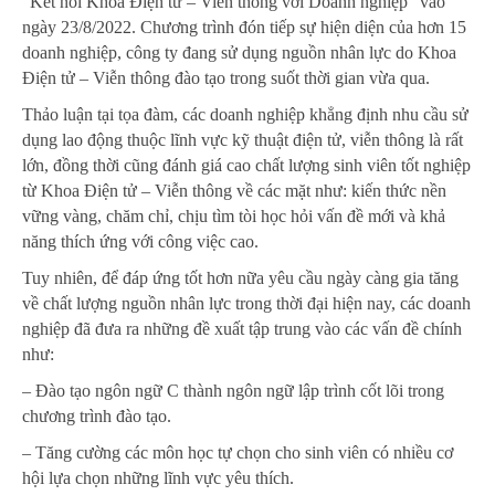
“Kết nối Khoa Điện tử – Viễn thông với Doanh nghiệp” vào
ngày 23/8/2022. Chương trình đón tiếp sự hiện diện của hơn 15
doanh nghiệp, công ty đang sử dụng nguồn nhân lực do Khoa
Điện tử – Viễn thông đào tạo trong suốt thời gian vừa qua.
Thảo luận tại tọa đàm, các doanh nghiệp khẳng định nhu cầu sử
dụng lao động thuộc lĩnh vực kỹ thuật điện tử, viễn thông là rất
lớn, đồng thời cũng đánh giá cao chất lượng sinh viên tốt nghiệp
từ Khoa Điện tử – Viễn thông về các mặt như: kiến thức nền
vững vàng, chăm chỉ, chịu tìm tòi học hỏi vấn đề mới và khả
năng thích ứng với công việc cao.
Tuy nhiên, để đáp ứng tốt hơn nữa yêu cầu ngày càng gia tăng
về chất lượng nguồn nhân lực trong thời đại hiện nay, các doanh
nghiệp đã đưa ra những đề xuất tập trung vào các vấn đề chính
như:
– Đào tạo ngôn ngữ C thành ngôn ngữ lập trình cốt lõi trong
chương trình đào tạo.
– Tăng cường các môn học tự chọn cho sinh viên có nhiều cơ
hội lựa chọn những lĩnh vực yêu thích.