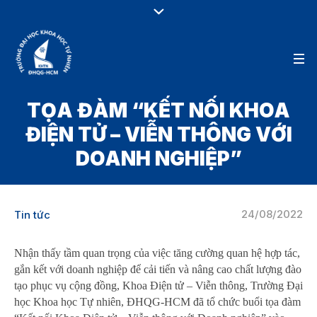
TỌA ĐÀM “KẾT NỐI KHOA
ĐIỆN TỬ – VIỄN THÔNG VỚI
DOANH NGHIỆP”
24/08/2022
Tin tức
Nhận thấy tầm quan trọng của việc tăng cường quan hệ hợp tác,
gắn kết với doanh nghiệp để cải tiến và nâng cao chất lượng đào
tạo phục vụ cộng đồng, Khoa Điện tử – Viễn thông, Trường Đại
học Khoa học Tự nhiên, ĐHQG-HCM đã tổ chức buổi tọa đàm