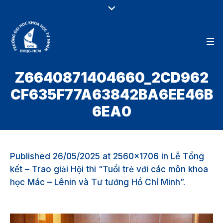
Z6640871404660_2CD962
CF635F77A63842BA6EE46B
6EA0
Published
26/05/2025
at 2560×1706 in
Lễ Tổng
kết – Trao giải Hội thi “Tuổi trẻ với các môn khoa
học Mác – Lênin và Tư tưởng Hồ Chí Minh”
.