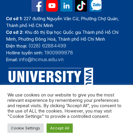
Cơ sở 1:
227 đường Nguyễn Văn Cừ, Phường Chợ Quán,
Thành phố Hồ Chí Minh
Cơ sở 2:
Khu đô thị Đại học Quốc gia Thành phố Hồ Chí
Minh, Phường Đông Hoà, Thành phố Hồ Chí Minh
(028) 62884499
Điện thoại:
1900999978
Hotline tuyển sinh:
info@hcmus.edu.vn
Email:
We use cookies on our website to give you the most
relevant experience by remembering your preferences
and repeat visits. By clicking “Accept All”, you consent to
the use of ALL the cookies. However, you may visit
"Cookie Settings" to provide a controlled consent.
Bản quyền thuộc Trường Đại học Khoa học tự nhiên, Đại học Quốc
Cookie Settings
Accept All
gia Thành phố Hồ Chí Minh. Năm 2024