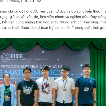
a học Tự nhiên, ĐHQG-HCM.
không chỉ có cơ hội được rèn luyện tư duy và bổ sung kiến thức m
rọng: giải quyết vấn đề, làm việc nhóm và nghiên cứu. Đây cũn
u, kết bạn cùng những bạn học sinh, những anh chị trên khắp mọ
trại sinh sẽ được tài trợ toàn bộ chi phí ăn ở trong suốt thời gia