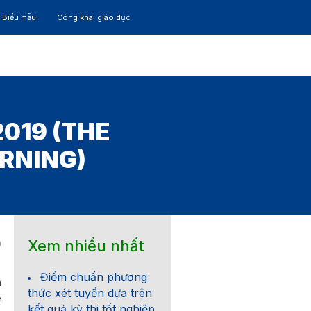
– Biểu mẫu
Công khai giáo dục
TÁC
30 NĂM
019 (THE
RNING)
Xem nhiều nhất
9
Điểm chuẩn phương
ã
thức xét tuyển dựa trên
e
kết quả kỳ thi tốt nghiệp