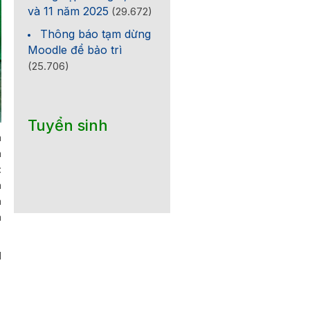
và 11 năm 2025
(29.672)
Thông báo tạm dừng
Moodle để bảo trì
(25.706)
Tuyển sinh
h
h
:
n
h
a
N