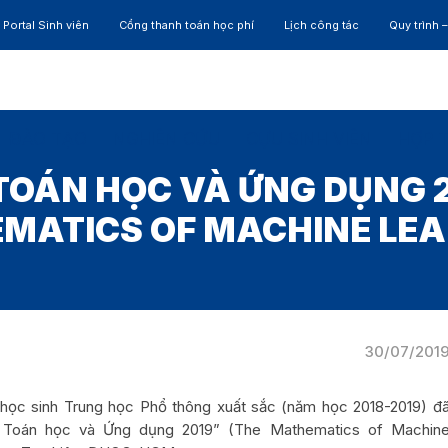
Portal Sinh viên
Cổng thanh toán học phí
Lịch công tác
Quy trình 
ĐÀO TẠO
NGHIÊN CỨU
CỰU SINH VIÊN
HỢP 
 TOÁN HỌC VÀ ỨNG DỤNG 2
MATICS OF MACHINE LEA
30/07/201
 học sinh Trung học Phổ thông xuất sắc (năm học 2018-2019) đ
è Toán học và Ứng dụng 2019” (The Mathematics of Machin