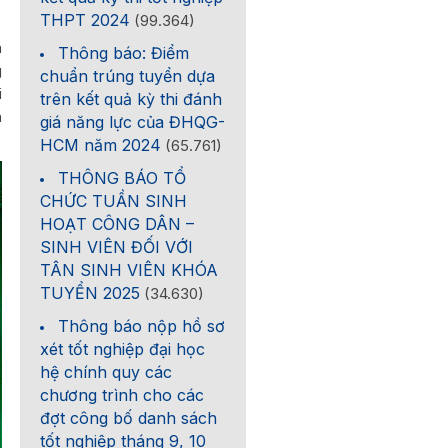
THPT 2024
(99.364)
à
Thông báo: Điểm
g
chuẩn trúng tuyển dựa
i
trên kết quả kỳ thi đánh
n
giá năng lực của ĐHQG-
HCM năm 2024
(65.761)
THÔNG BÁO TỔ
CHỨC TUẦN SINH
HOẠT CÔNG DÂN –
SINH VIÊN ĐỐI VỚI
TÂN SINH VIÊN KHÓA
TUYỂN 2025
(34.630)
Thông báo nộp hồ sơ
xét tốt nghiệp đại học
hệ chính quy các
chương trình cho các
đợt công bố danh sách
tốt nghiệp tháng 9, 10