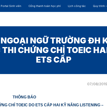
Portal Sinh viên
Cổng thanh toán học phí
Lịch công tác
Quy trình 
ĐÀO TẠO
NGHIÊN CỨU
CỰU SINH VIÊN
HỢP 
 NGOẠI NGỮ TRƯỜNG ĐH 
 THI CHỨNG CHỈ TOEIC HA
ETS CẤP
07/08/201
THÔNG BÁO
ỨNG CHỈ TOEIC DO ETS CẤP
HAI KỸ NĂNG LISTENING –