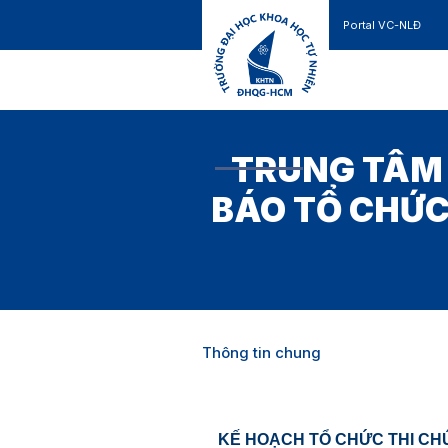
Portal VC-NLĐ
Liên hệ
GIỚI THIỆU
TUYỂN SINH
TRUNG TÂM
BÁO TỔ CHỨC
Thông tin chung
KẾ HOẠCH TỔ CHỨC THI CH