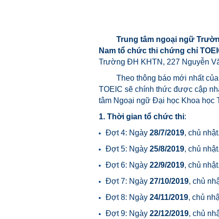
Trung tâm ngoại ngữ Trường Đ
Nam tổ chức thi chứng chỉ TOEI
Trường ĐH KHTN, 227 Nguyễn V
Theo thông báo mới nhất của 
TOEIC sẽ chính thức được cập nh
tâm Ngoại ngữ Đại học Khoa học 
1. Thời gian tổ chức thi
:
Đợt 4: Ngày
28/7/2019
, chủ nhậ
Đợt 5: Ngày
25/8/2019
, chủ nhậ
Đợt 6: Ngày
22/9/2019
, chủ nhậ
Đợt 7: Ngày
27/10/2019
, chủ nh
Đợt 8: Ngày
24/11/2019
, chủ nh
Đợt 9: Ngày
22/12/2019
, chủ nh