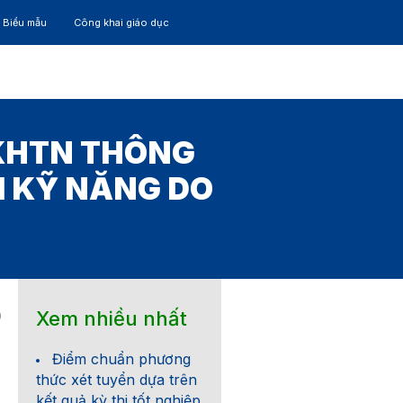
– Biểu mẫu
Công khai giáo dục
TÁC
30 NĂM
KHTN THÔNG
I KỸ NĂNG DO
Xem nhiều nhất
9
Điểm chuẩn phương
thức xét tuyển dựa trên
kết quả kỳ thi tốt nghiệp