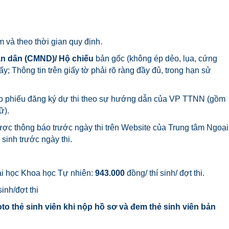
m và theo thời gian quy định.
n dân (CMND)/ Hộ chiếu
bản gốc (không ép dẻo, lụa, cứng
iấy; Thông tin trên giấy tờ phải rõ ràng đầy đủ, trong hạn sử
 vào phiếu đăng ký dự thi theo sự hướng dẫn của VP TTNN (gồm
ữ).
được thông báo trước ngày thi trên Website của Trung tâm Ngoại
sinh trước ngày thi.
ại học Khoa học Tự nhiên:
943.000
đồng/ thí sinh/ đợt thi.
inh/đợt thi
 thẻ sinh viên khi nộp hồ sơ và đem thẻ sinh viên bản