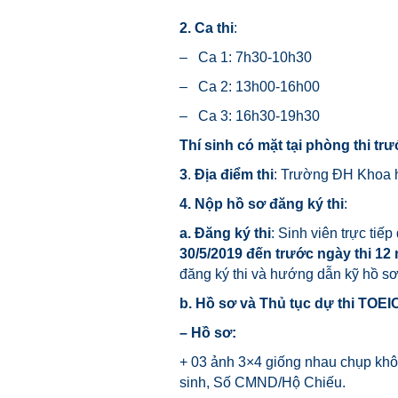
2. Ca thi
:
– Ca 1: 7h30-10h30
– Ca 2: 13h00-16h00
– Ca 3: 16h30-19h30
Thí sinh có mặt tại phòng thi tr
3
.
Địa điểm thi
: Trường ĐH Khoa 
4. Nộp hồ sơ đăng ký thi
:
a. Đăng ký thi
: Sinh viên trực ti
30/5/2019 đến trước ngày thi 12
đăng ký thi và hướng dẫn kỹ hồ sơ 
b. Hồ sơ và Thủ tục dự thi TOEI
– Hồ sơ:
+ 03 ảnh 3×4 giống nhau chụp khôn
sinh, Số CMND/Hộ Chiếu.