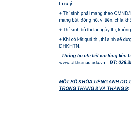
Lưu ý:
+ Thí sinh phải mang theo CMND/Hộ
mang bút, đồng hồ, ví tiền, chìa k
+ Thí sinh bỏ thi tại ngày thi; khô
+ Khi có kết quả thi, thí sinh sẽ
ĐHKHTN.
Thông tin chi tiết vui lòng liê
www.cfl.hcmus.edu.vn
ĐT: 028.38.
MỘT SỐ KHÓA TIẾNG ANH DO 
TRONG THÁNG 8 VÀ THÁNG 9
: