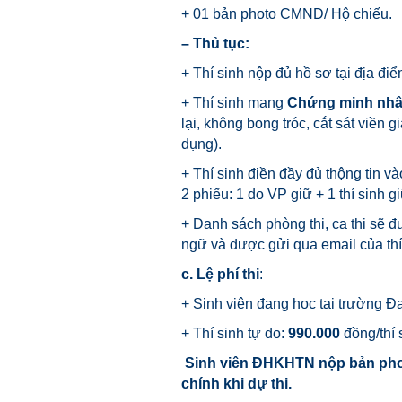
+ 01 bản photo CMND/ Hộ chiếu.
– Thủ tục:
+ Thí sinh nộp đủ hồ sơ tại địa điể
+ Thí sinh mang
Chứng minh nhâ
lại, không bong tróc, cắt sát viền g
dụng).
+ Thí sinh điền đầy đủ thộng tin
2 phiếu: 1 do VP giữ + 1 thí sinh gi
+ Danh sách phòng thi, ca thi sẽ 
ngữ và được gửi qua email của thí 
c. Lệ phí thi
:
+ Sinh viên đang học tại trường Đ
+ Thí sinh tự do:
990.000
đồng/thí s
Sinh viên ĐHKHTN nộp bản photo
chính khi dự thi.