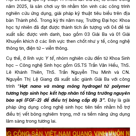
năm 2025, là sân chơi uy tín nhằm tôn vinh các công trình
nghiên cứu ứng dụng, giải pháp kỹ thuật tiêu biểu trên địa
bàn Thành phố. Trong kỳ thi năm nay, Trường Đại học Khoa
học tự nhiên đã đạt được thành tích ấn tượng với 04 đề tài
xuất sắc được vinh danh, bao gồm 03 Giải Ba và 01 Giải
Khuyến khích ở các lĩnh vực then chốt như y tế, công nghệ
thông tin, điện tử – viễn thông.
Cụ thể, ở lĩnh vực
Y tế
, nhóm nghiên cứu đến từ
Khoa Sinh
học – Công nghệ Sinh học
gồm GS.TS Trần Văn Hiếu, ThS.
Lê Khánh Thiên, ThS. Trần Nguyễn Thu Minh và CN.
Nguyễn Thị Lệ Giang đã xuất sắc giành Giải Ba với công
trình “
Hạt nano và màng mỏng hydrogel từ polymer
tương hợp sinh học kết hợp nhân tố tăng trưởng nguyên
bào sợi (FGF-2) để điều trị bỏng cấp độ 3”.
Đây là giải
pháp ứng dụng công nghệ sinh học tiên tiến nhằm hỗ trợ
điều trị vết bỏng nghiêm trọng, mở ra tiềm năng ứng dụng
lâm sàng trong tương lai.