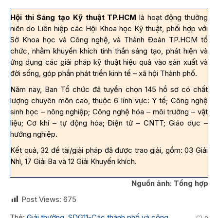
Hội thi Sáng tạo Kỹ thuật TP.HCM
là hoạt động thường
niên
do Liên hiệp các Hội Khoa học Kỹ thuật, phối hợp với
Sở Khoa học và Công nghệ, và Thành Đoàn TP.HCM tổ
chức,
nhằm khuyến khích tinh thần sáng tạo, phát hiện và
ứng dụng các giải pháp kỹ thuật hiệu quả vào sản xuất và
đời sống, góp phần phát triển kinh tế – xã hội Thành phố.
Năm nay, Ban Tổ chức đã tuyển chọn 145 hồ sơ có chất
lượng chuyên môn cao, thuộc 6 lĩnh vực: Y tế; Công nghệ
sinh học – nông nghiệp; Công nghệ hóa – môi trường – vật
liệu; Cơ khí – tự động hóa; Điện tử – CNTT; Giáo dục –
hướng nghiệp.
Kết quả, 32 đề tài/giải pháp đã được trao giải, gồm: 03 Giải
Nhì, 17 Giải Ba và 12 Giải Khuyến khích.
Nguồn ảnh: Tổng hợp
Post Views:
675
Thẻ:
Giải thưởng
,
SDG11-Các thành phố và cộng