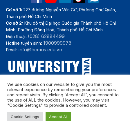
Cơ sở 1:
227 đường Nguyễn Văn Cừ, Phường Chợ Quán,
Thành phố Hồ Chí Minh
Cơ sở 2:
Khu đô thị Đại học Quốc gia Thành phố Hồ Chí
Minh, Phường Đông Hoà, Thành phố Hồ Chí Minh
(028) 62884499
Điện thoại:
1900999978
Hotline tuyển sinh:
info@hcmus.edu.vn
Email:
We use cookies on our website to give you the most
relevant experience by remembering your preferences
and repeat visits. By clicking “Accept All”, you consent to
the use of ALL the cookies. However, you may visit
"Cookie Settings" to provide a controlled consent.
Bản quyền thuộc Trường Đại học Khoa học tự nhiên, Đại học Quốc
Cookie Settings
Accept All
gia Thành phố Hồ Chí Minh. Năm 2024