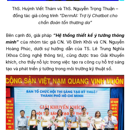
ThS. Huỳnh Viết Thám và ThS. Nguyễn Trọng Thuận –
đồng tác giả công trình
“DermAI: Trợ lý Chatbot cho
chẩn đoán tổn thương da”
Bên cạnh đó, giải pháp
“Hệ thống thiết kế ý tưởng thông
minh”
của nhóm tác giả CN. Võ Đình Khôi và CN. Nguyễn
Hoàng Phúc, dưới sự hướng dẫn của TS. Lê Trung Nghĩa
(Khoa Công nghệ thông tin), cũng được trao Giải Khuyến
khích, cho thấy nỗ lực trong việc tạo ra công cụ hỗ trợ sáng
tạo và phát triển ý tưởng trong môi trường kỹ thuật số.