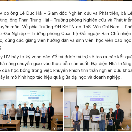
UV có ông Lê Đức Hải – Giám đốc Nghiên cứu và Phát triển; bà L
ing; ông Phan Trung Hải – Trưởng phòng Nghiên cứu và Phát triể
 chuyên môn. Về phía Trường ĐH KHTN có ThS. Văn Chí Nam – Ph
gô Đại Nghiệp – Trưởng phòng Quan hệ Đối ngoại; Ban Chủ nhiệ
; cùng các giảng viên hướng dẫn và sinh viên, học viên cao học
g.
 ty UV bày tỏ kỳ vọng các đề tài được tài trợ sẽ tạo ra các kết qu
hả năng chuyển giao vào thực tiễn sản xuất. Đại diện Nhà trường
 của học bổng trong việc khuyến khích tinh thần nghiên cứu kho
y là mô hình hợp tác hiệu quả giữa đại học và doanh nghiệp.