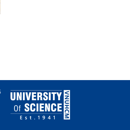
Thông báo danh sách
Laboratory-scale cycli
nghiên cứu sinh khóa năm
hydrate-based brine
2025 được xét cấp học
concentration coupled
bổng đợt 2 năm thứ 1
with solvent-mediated
fractional crystallizatio
high-purity MgSO4
ố