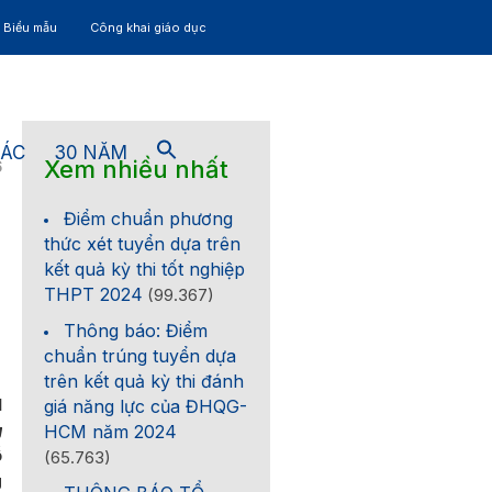
– Biểu mẫu
Công khai giáo dục
TÁC
30 NĂM
Xem nhiều nhất
6
Điểm chuẩn phương
thức xét tuyển dựa trên
kết quả kỳ thi tốt nghiệp
THPT 2024
(99.367)
Thông báo: Điểm
chuẩn trúng tuyển dựa
trên kết quả kỳ thi đánh
H
giá năng lực của ĐHQG-
g
HCM năm 2024
ỗ
(65.763)
g