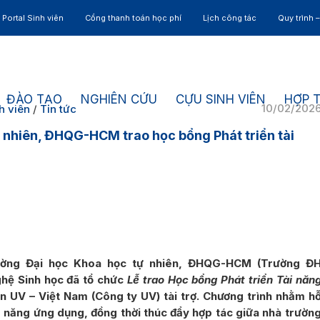
Portal Sinh viên
Cổng thanh toán học phí
Lịch công tác
Quy trình 
ĐÀO TẠO
NGHIÊN CỨU
CỰU SINH VIÊN
HỢP 
10/02/202
h viên
/
Tin tức
 nhiên, ĐHQG-HCM trao học bổng Phát triển tài
rường Đại học Khoa học tự nhiên, ĐHQG-HCM (Trường Đ
hệ Sinh học đã tổ chức
Lễ trao Học bổng Phát triển Tài năn
 UV – Việt Nam (Công ty UV) tài trợ. Chương trình nhằm h
m năng ứng dụng, đồng thời thúc đẩy hợp tác giữa nhà trườn