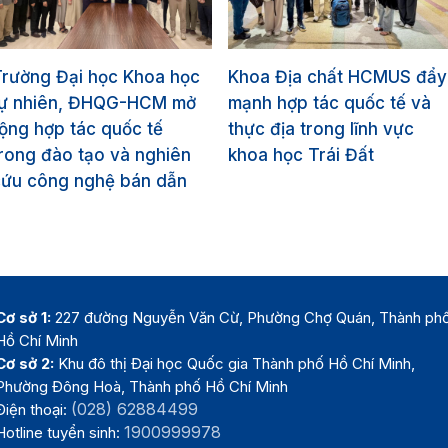
Trường Đại học Khoa học
Khoa Địa chất HCMUS đẩy
tự nhiên, ĐHQG-HCM mở
mạnh hợp tác quốc tế và
ộng hợp tác quốc tế
thực địa trong lĩnh vực
rong đào tạo và nghiên
khoa học Trái Đất
cứu công nghệ bán dẫn
Cơ sở 1:
227 đường Nguyễn Văn Cừ, Phường Chợ Quán, Thành ph
Hồ Chí Minh
Cơ sở 2:
Khu đô thị Đại học Quốc gia Thành phố Hồ Chí Minh,
Phường Đông Hoà, Thành phố Hồ Chí Minh
(028) 62884499
Điện thoại:
1900999978
Hotline tuyển sinh: