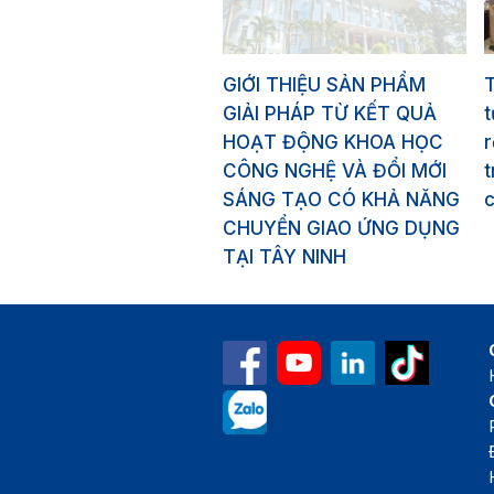
GIỚI THIỆU SẢN PHẨM
GIẢI PHÁP TỪ KẾT QUẢ
HOẠT ĐỘNG KHOA HỌC
r
CÔNG NGHỆ VÀ ĐỔI MỚI
t
SÁNG TẠO CÓ KHẢ NĂNG
CHUYỂN GIAO ỨNG DỤNG
TẠI TÂY NINH