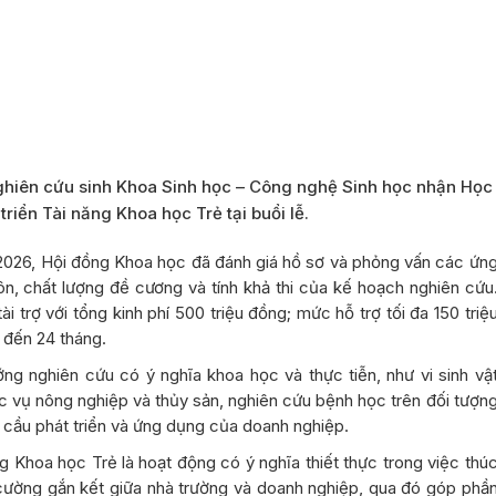
nghiên cứu sinh Khoa Sinh học – Công nghệ Sinh học nhận Học
triển Tài năng Khoa học Trẻ tại buổi lễ.
026, Hội đồng Khoa học đã đánh giá hồ sơ và phỏng vấn các ứn
n, chất lượng đề cương và tính khả thi của kế hoạch nghiên cứu
i trợ với tổng kinh phí 500 triệu đồng; mức hỗ trợ tối đa 150 triệ
2 đến 24 tháng.
ng nghiên cứu có ý nghĩa khoa học và thực tiễn, như vi sinh vậ
c vụ nông nghiệp và thủy sản, nghiên cứu bệnh học trên đối tượn
u cầu phát triển và ứng dụng của doanh nghiệp.
g Khoa học Trẻ là hoạt động có ý nghĩa thiết thực trong việc thú
 cường gắn kết giữa nhà trường và doanh nghiệp, qua đó góp phầ