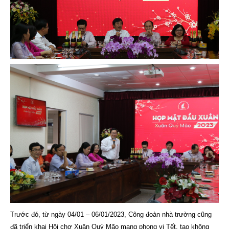
Trước đó, từ ngày 04/01 – 06/01/2023, Công đoàn nhà trường cũng
đã triển khai Hội chợ Xuân Quý Mão mang phong vị Tết, tạo không