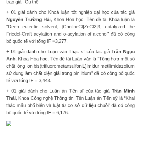
trao giải. Cụ thể:
+ 01 giải dành cho Khoá luận tốt nghiệp đại học của tác giả
Nguyễn Trường Hải
, Khoa Hóa học. Tên đề tài Khóa luận là
“Deep eutectic solvent, [CholineCl]ZnCl2]3, catalyzed the
Friedel-Craft acylation and o-acylation of alcohol” đã có công
bố quốc tế với tổng IF =3,277.
+ 01 giải dành cho Luận văn Thạc sĩ của tác giả
Trần Ngọc
Anh
, Khoa Hóa học. Tên đề tài Luận văn là “Tổng hợp một số
chất lỏng ion bis(trifluorometansulfoniL)imidur metilimidazolium
sử dụng làm chất điện giải trong pin litium” đã có công bố quốc
tế với tổng IF = 3,443.
+ 01 giải dành cho Luận án Tiến sĩ của tác giả
Trần Minh
Thái
, Khoa Công nghệ Thông tin. Tên Luận án Tiến sỹ là “Khai
thác mẫu phổ biến và luật từ cơ sở dữ liệu chuỗi” đã có công
bố quốc tế với tổng IF = 6,176.