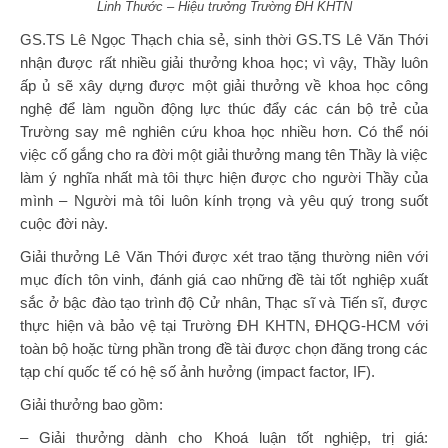
Linh Thước – Hiệu trưởng Trường ĐH KHTN
GS.TS Lê Ngọc Thạch chia sẻ, sinh thời GS.TS Lê Văn Thới
nhận được rất nhiều giải thưởng khoa học; vì vậy, Thầy luôn
ấp ủ sẽ xây dựng được một giải thưởng về khoa học công
nghệ để làm nguồn động lực thúc đẩy các cán bộ trẻ của
Trường say mê nghiên cứu khoa học nhiều hơn. Có thể nói
việc cố gắng cho ra đời một giải thưởng mang tên Thầy là việc
làm ý nghĩa nhất mà tôi thực hiện được cho người Thầy của
mình – Người mà tôi luôn kính trọng và yêu quý trong suốt
cuộc đời này.
Giải thưởng Lê Văn Thới được xét trao tặng thường niên với
mục đích tôn vinh, đánh giá cao những đề tài tốt nghiệp xuất
sắc ở bậc đào tạo trình độ Cử nhân, Thạc sĩ và Tiến sĩ, được
thực hiện và bảo vệ tại Trường ĐH KHTN, ĐHQG-HCM với
toàn bộ hoặc từng phần trong đề tài được chọn đăng trong các
tạp chí quốc tế có hệ số ảnh hưởng (impact factor, IF).
Giải thưởng bao gồm:
– Giải thưởng dành cho Khoá luận tốt nghiệp, trị giá: