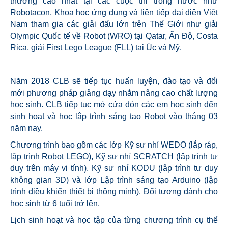
thưởng cao nhất tại các cuộc thi trong nước như
Robotacon, Khoa học ứng dụng và liên tiếp đại diện Việt
Nam tham gia các giải đấu lớn trên Thế Giới như giải
Olympic Quốc tế về Robot (WRO) tại Qatar, Ấn Độ, Costa
Rica, giải First Lego League (FLL) tại Úc và Mỹ.
Năm 2018 CLB sẽ tiếp tục huấn luyện, đào tạo và đổi
mới phương pháp giảng dạy nhằm nâng cao chất lượng
học sinh. CLB tiếp tục mở cửa đón các em học sinh đến
sinh hoạt và học lập trình sáng tạo Robot vào tháng 03
năm nay.
Chương trình bao gồm các lớp Kỹ sư nhí WEDO (lắp ráp,
lập trình Robot LEGO), Kỹ sư nhí SCRATCH (lập trình tư
duy trên máy vi tính), Kỹ sư nhí KODU (lập trình tư duy
không gian 3D) và lớp Lập trình sáng tạo Arduino (lập
trình điều khiển thiết bị thông minh). Đối tượng dành cho
học sinh từ 6 tuổi trở lên.
Lịch sinh hoạt và học tập của từng chương trình cụ thể