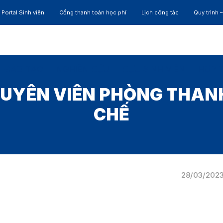
Portal Sinh viên
Cổng thanh toán học phí
Lịch công tác
Quy trình 
ĐÀO TẠO
NGHIÊN CỨU
CỰU SINH VIÊN
HỢP 
HUYÊN VIÊN PHÒNG THANH
CHẾ
28/03/202