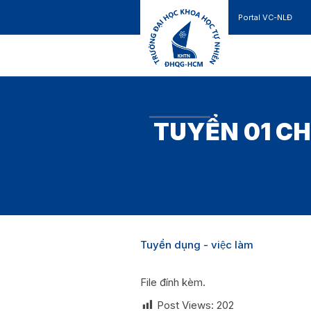
Portal VC-NLĐ
Liên hệ
GIỚI THIỆU
TUYỂN SINH
TUYỂN 01 C
Tuyển dụng - việc làm
File đính kèm.
Post Views:
202