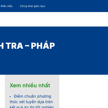
– Biểu mẫu
Công khai giáo dục
TÁC
30 NĂM
 TRA – PHÁP
Xem nhiều nhất
3
Điểm chuẩn phương
thức xét tuyển dựa trên
kết quả kỳ thi tốt nghiệp