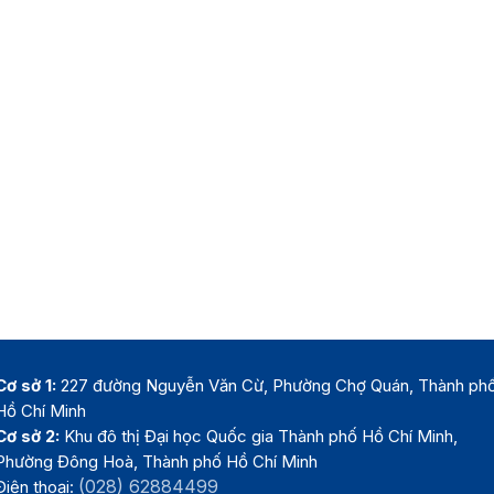
Cơ sở 1:
227 đường Nguyễn Văn Cừ, Phường Chợ Quán, Thành ph
Hồ Chí Minh
Cơ sở 2:
Khu đô thị Đại học Quốc gia Thành phố Hồ Chí Minh,
Phường Đông Hoà, Thành phố Hồ Chí Minh
(028) 62884499
Điện thoại: