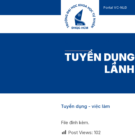
Portal VC-NLĐ
Liên hệ
GIỚI THIỆU
TUYỂN SINH
TUYỂN DỤNG
LÃNH
Tuyển dụng - việc làm
File đính kèm.
Post Views:
102