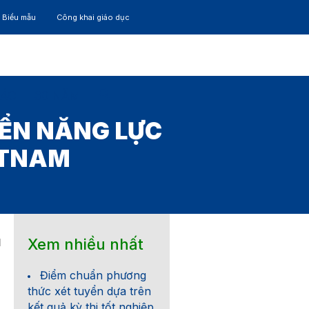
– Biểu mẫu
Công khai giáo dục
TÁC
30 NĂM
ỂN NĂNG LỰC
ETNAM
Xem nhiều nhất
1
Điểm chuẩn phương
thức xét tuyển dựa trên
kết quả kỳ thi tốt nghiệp