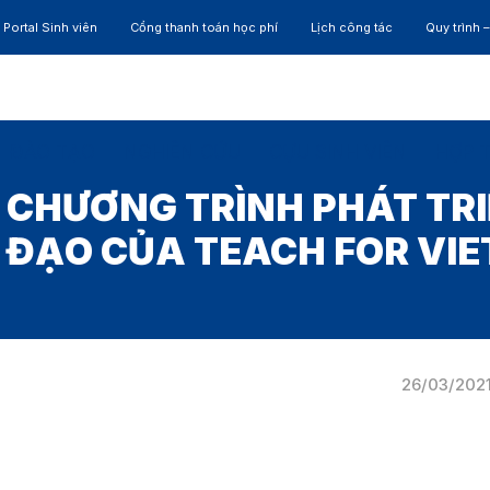
Portal Sinh viên
Cổng thanh toán học phí
Lịch công tác
Quy trình 
ĐÀO TẠO
NGHIÊN CỨU
CỰU SINH VIÊN
HỢP 
 CHƯƠNG TRÌNH PHÁT TRI
 ĐẠO CỦA TEACH FOR VI
26/03/202