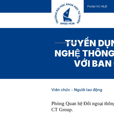
Portal VC-NLĐ
Liên hệ
GIỚI THIỆU
TUYỂN SINH
TUYỂN DỤN
NGHỆ THÔNG 
VỚI BAN
Viên chức - Người lao động
Phòng Quan hệ Đối ngoại thông
CT Group.