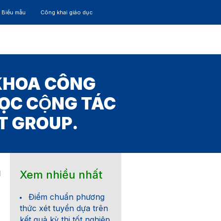
– Biểu mẫu
Công khai giáo dục
TÁC
30 NĂM
 KHOA CÔNG
ỌC CỘNG TÁC
CT GROUP.
Xem nhiều nhất
1
Điểm chuẩn phương
thức xét tuyển dựa trên
kết quả kỳ thi tốt nghiệp