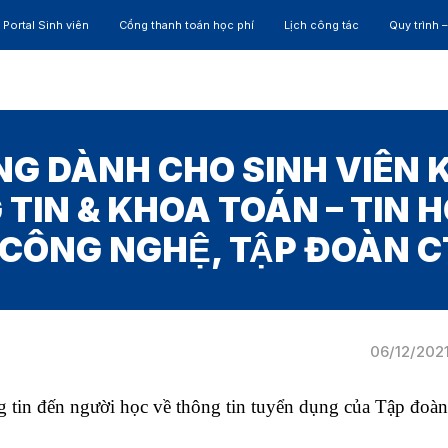
Portal Sinh viên
Cổng thanh toán học phí
Lịch công tác
Quy trình 
ĐÀO TẠO
NGHIÊN CỨU
CỰU SINH VIÊN
HỢP 
G DÀNH CHO SINH VIÊN
TIN & KHOA TOÁN – TIN H
 CÔNG NGHỆ, TẬP ĐOÀN 
06/12/202
 tin đến người học về thông tin tuyển dụng của Tập đoàn