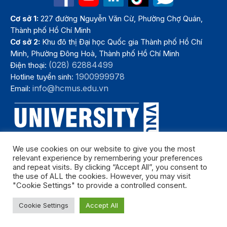
Cơ sở 1:
227 đường Nguyễn Văn Cừ, Phường Chợ Quán,
Thành phố Hồ Chí Minh
Cơ sở 2:
Khu đô thị Đại học Quốc gia Thành phố Hồ Chí
Minh, Phường Đông Hoà, Thành phố Hồ Chí Minh
(028) 62884499
Điện thoại:
1900999978
Hotline tuyển sinh:
info@hcmus.edu.vn
Email:
We use cookies on our website to give you the most
relevant experience by remembering your preferences
and repeat visits. By clicking “Accept All”, you consent to
the use of ALL the cookies. However, you may visit
"Cookie Settings" to provide a controlled consent.
Bản quyền thuộc Trường Đại học Khoa học tự nhiên, Đại học Quốc
Cookie Settings
Accept All
gia Thành phố Hồ Chí Minh. Năm 2024