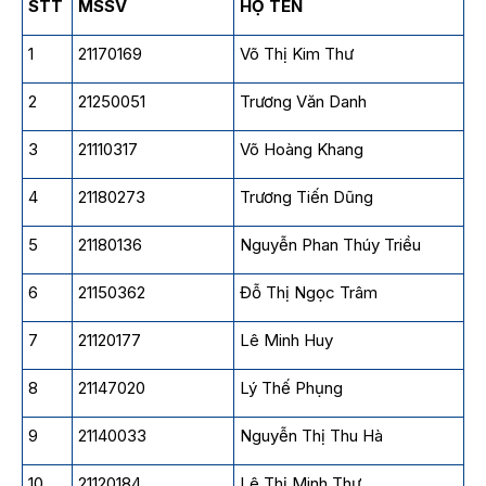
STT
MSSV
HỌ TÊN
1
21170169
Võ Thị Kim Thư
2
21250051
Trương Văn Danh
3
21110317
Võ Hoàng Khang
4
21180273
Trương Tiến Dũng
5
21180136
Nguyễn Phan Thúy Triều
6
21150362
Đỗ Thị Ngọc Trâm
7
21120177
Lê Minh Huy
8
21147020
Lý Thế Phụng
9
21140033
Nguyễn Thị Thu Hà
10
21120184
Lê Thị Minh Thư