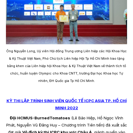
Ông Nguyễn Long, Uỷ viên Hội đồng Trung ương Liên hiệp các Hội Khoa Học
& Kỹ Thuật Việt Nam, Phó Chủ tịch Liên hiệp Hội Tp Hồ Chí Minh trao tặng
bằng khen của Liên hiệp hội Khoa Học & Kỹ Thuật Việt Nam về thành tích tổ
chức, huấn luyện Olympic cho Khoa CNTT, trường Đại học Khoa học Tự
nhiên, ĐH Quốc gia Tp Hồ Chí Minh.
KỲ THI LẬP TRÌNH SINH VIÊN QUỐC TẾ ICPC ASIA TP. HỒ CHÍ
MINH 2022
Đội HCMUS-BurnedTomatoes
(Lê Bảo Hiệp, Hồ Ngọc Vĩnh
Phát, Nguyễn Vũ Đăng Huy – Chương trình Tiên tiến) đã xuất sắc
đạt giải
Vô địch kỳ thi ICPC khu vực Châu Á
, giành quyền vào