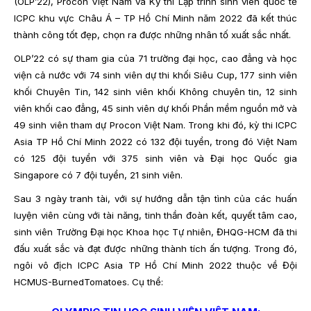
(OLP’22), Procon Việt Nam và Kỳ thi Lập trình sinh viên quốc tế
ICPC khu vực Châu Á – TP Hồ Chí Minh năm 2022 đã kết thúc
thành công tốt đẹp, chọn ra được những nhân tố xuất sắc nhất.
OLP’22 có sự tham gia của 71 trường đại học, cao đẳng và học
viện cả nước với 74 sinh viên dự thi khối Siêu Cup, 177 sinh viên
khối Chuyên Tin, 142 sinh viên khối Không chuyên tin, 12 sinh
viên khối cao đẳng, 45 sinh viên dự khối Phần mềm nguồn mở và
49 sinh viên tham dự Procon Việt Nam. Trong khi đó, kỳ thi ICPC
Asia TP Hồ Chí Minh 2022 có 132 đội tuyển, trong đó Việt Nam
có 125 đội tuyển với 375 sinh viên và Đại học Quốc gia
Singapore có 7 đội tuyển, 21 sinh viên.
Sau 3 ngày tranh tài, với sự hướng dẫn tận tình của các huấn
luyện viên cùng với tài năng, tinh thần đoàn kết, quyết tâm cao,
sinh viên Trường Đại học Khoa học Tự nhiên, ĐHQG-HCM đã thi
đấu xuất sắc và đạt được những thành tích ấn tượng. Trong đó,
ngôi vô địch ICPC Asia TP Hồ Chí Minh 2022 thuộc về Đội
HCMUS-BurnedTomatoes. Cụ thể: