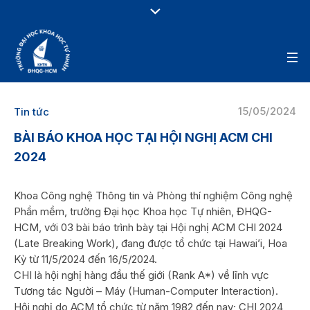
15/05/2024
Tin tức
BÀI BÁO KHOA HỌC TẠI HỘI NGHỊ ACM CHI
2024
Khoa Công nghệ Thông tin và Phòng thí nghiệm Công nghệ
Phần mềm, trường Đại học Khoa học Tự nhiên, ĐHQG-
HCM, với 03 bài báo trình bày tại Hội nghị ACM CHI 2024
(Late Breaking Work), đang được tổ chức tại Hawai’i, Hoa
Kỳ từ 11/5/2024 đến 16/5/2024.
CHI là hội nghị hàng đầu thế giới (Rank A*) về lĩnh vực
Tương tác Người – Máy (Human-Computer Interaction).
Hội nghị do ACM tổ chức từ năm 1982 đến nay; CHI 2024