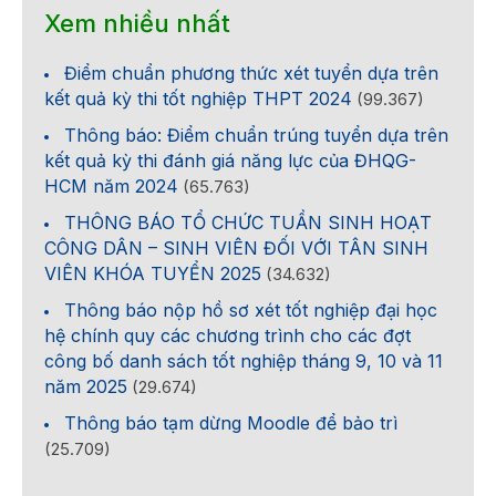
Xem nhiều nhất
Điểm chuẩn phương thức xét tuyển dựa trên
kết quả kỳ thi tốt nghiệp THPT 2024
(99.367)
Thông báo: Điểm chuẩn trúng tuyển dựa trên
kết quả kỳ thi đánh giá năng lực của ĐHQG-
HCM năm 2024
(65.763)
THÔNG BÁO TỔ CHỨC TUẦN SINH HOẠT
CÔNG DÂN – SINH VIÊN ĐỐI VỚI TÂN SINH
VIÊN KHÓA TUYỂN 2025
(34.632)
Thông báo nộp hồ sơ xét tốt nghiệp đại học
hệ chính quy các chương trình cho các đợt
công bố danh sách tốt nghiệp tháng 9, 10 và 11
năm 2025
(29.674)
Thông báo tạm dừng Moodle để bảo trì
(25.709)