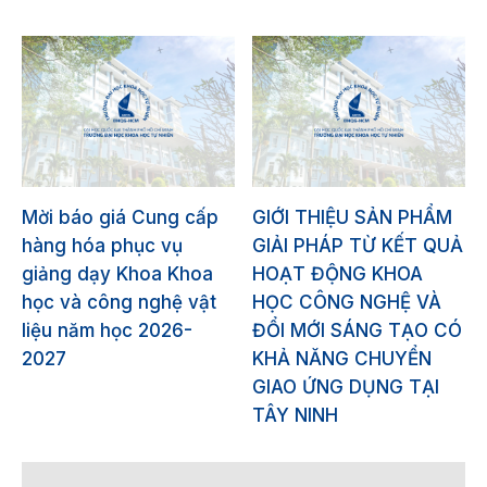
Mời báo giá Cung cấp
GIỚI THIỆU SẢN PHẨM
hàng hóa phục vụ
GIẢI PHÁP TỪ KẾT QUẢ
giảng dạy Khoa Khoa
HOẠT ĐỘNG KHOA
học và công nghệ vật
HỌC CÔNG NGHỆ VÀ
liệu năm học 2026-
ĐỔI MỚI SÁNG TẠO CÓ
2027
KHẢ NĂNG CHUYỂN
GIAO ỨNG DỤNG TẠI
TÂY NINH