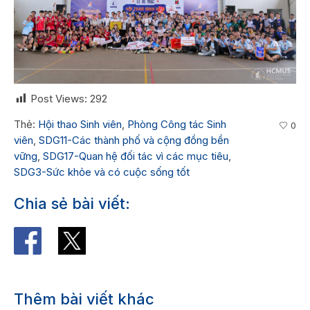
Post Views:
292
Thẻ:
Hội thao Sinh viên
,
Phòng Công tác Sinh
0
viên
,
SDG11-Các thành phố và cộng đồng bền
vững
,
SDG17-Quan hệ đối tác vì các mục tiêu
,
SDG3-Sức khỏe và có cuộc sống tốt
Chia sẻ bài viết:
Thêm bài viết khác