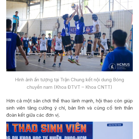
Hình ảnh ấn tượng tại Trận Chung kết nội dung Bóng
chuyền nam (Khoa ĐTVT – Khoa CNTT)
Hơn cả một sân chơi thể thao lành mạnh, hội thao còn giúp
sinh viên tăng cường ý chí, bản lĩnh và củng cố tinh thần
đoàn kết giữa các đơn vị.