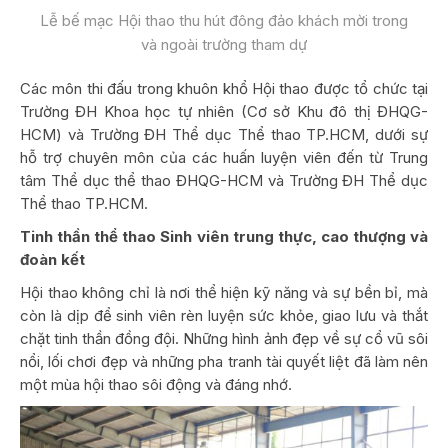
Lễ bế mạc Hội thao thu hút đông đảo khách mời trong
và ngoài trường tham dự
Các môn thi đấu trong khuôn khổ Hội thao được tổ chức tại
Trường ĐH Khoa học tự nhiên (Cơ sở Khu đô thị ĐHQG-
HCM) và Trường ĐH Thể dục Thể thao TP.HCM, dưới sự
hỗ trợ chuyên môn của các huấn luyện viên đến từ Trung
tâm Thể dục thể thao ĐHQG-HCM và Trường ĐH Thể dục
Thể thao TP.HCM.
Tinh thần thể thao Sinh viên trung thực, cao thượng và
đoàn kết
Hội thao không chỉ là nơi thể hiện kỹ năng và sự bền bỉ, mà
còn là dịp để sinh viên rèn luyện sức khỏe, giao lưu và thắt
chặt tinh thần đồng đội. Những hình ảnh đẹp về sự cổ vũ sôi
nổi, lối chơi đẹp và những pha tranh tài quyết liệt đã làm nên
một mùa hội thao sôi động và đáng nhớ.