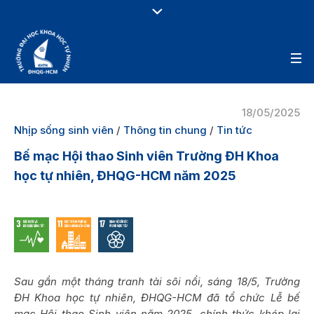
18/05/2025
Nhịp sống sinh viên
/
Thông tin chung
/
Tin tức
Bế mạc Hội thao Sinh viên Trường ĐH Khoa
học tự nhiên, ĐHQG-HCM năm 2025
Sau gần một tháng tranh tài sôi nổi, sáng 18/5, Trường
ĐH Khoa học tự nhiên, ĐHQG-HCM đã tổ chức Lễ bế
mạc Hội thao Sinh viên năm 2025, chính thức khép lại