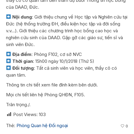
thầy cô có quan tâm đến tham dự buổi Thông tin học bổng
của DAAD, Đức.
Nội dung
: Giới thiệu chung về Học tập và Nghiên cứu tại
Đức (hệ thống trường ĐH, điều kiện học tập và đời sống
v.v…). Giới thiệu các chương trình học bổng cao học và
nghiên cứu sinh của DAAD. Gặp gỡ các giáo sư, tiến sĩ và
sinh viên Đức.
Địa điểm
: Phòng F102, cơ sở NVC
Thời gian
: 15h00 ngày 10/1/2018 (Thứ 5)
Đối tượng
: Tất cả sinh viên và học viên, thầy cô có
quan tâm.
Thông tin chi tiết xem file đính kèm bên dưới.
Mọi chi tiết liên hệ Phòng QHĐN, F105.
Trân trọng./.
Post Views:
103
Thẻ:
Phòng Quan hệ Đối ngoại
0