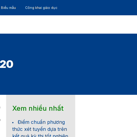
– Biểu mẫu
Công khai giáo dục
TÁC
30 NĂM
020
Xem nhiều nhất
0
0
Điểm chuẩn phương
thức xét tuyển dựa trên
kết quả kỳ thi tốt nghiệp