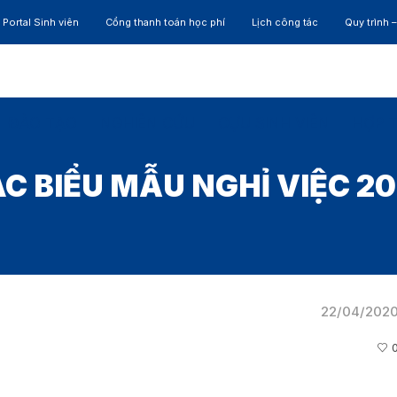
Portal Sinh viên
Cổng thanh toán học phí
Lịch công tác
Quy trình 
ĐÀO TẠO
NGHIÊN CỨU
CỰU SINH VIÊN
HỢP 
C BIỂU MẪU NGHỈ VIỆC 2
22/04/202