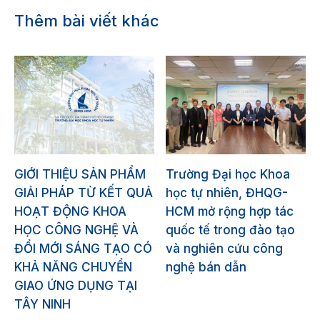
Thêm bài viết khác
GIỚI THIỆU SẢN PHẨM
Trường Đại học Khoa
GIẢI PHÁP TỪ KẾT QUẢ
học tự nhiên, ĐHQG-
HOẠT ĐỘNG KHOA
HCM mở rộng hợp tác
HỌC CÔNG NGHỆ VÀ
quốc tế trong đào tạo
ĐỔI MỚI SÁNG TẠO CÓ
và nghiên cứu công
KHẢ NĂNG CHUYỂN
nghệ bán dẫn
GIAO ỨNG DỤNG TẠI
TÂY NINH