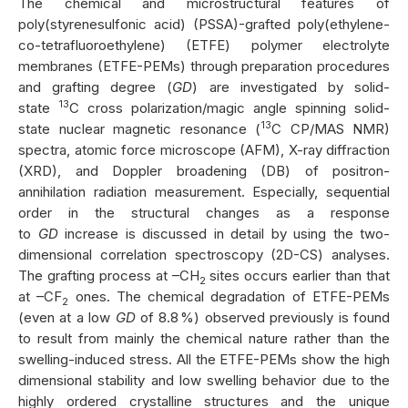
The chemical and microstructural features of
poly(styrenesulfonic acid) (PSSA)-grafted poly(ethylene-
co-tetrafluoroethylene) (ETFE) polymer electrolyte
membranes (ETFE-PEMs) through preparation procedures
and grafting degree (
GD
) are investigated by solid-
13
state
C cross polarization/magic angle spinning solid-
13
state nuclear magnetic resonance (
C CP/MAS NMR)
spectra, atomic force microscope (AFM), X-ray diffraction
(XRD), and Doppler broadening (DB) of positron-
annihilation radiation measurement. Especially, sequential
order in the structural changes as a response
to
GD
increase is discussed in detail by using the two-
dimensional correlation spectroscopy (2D-CS) analyses.
The grafting process at –CH
sites occurs earlier than that
2
at –CF
ones. The chemical degradation of ETFE-PEMs
2
(even at a low
GD
of 8.8 %) observed previously is found
to result from mainly the chemical nature rather than the
swelling-induced stress. All the ETFE-PEMs show the high
dimensional stability and low swelling behavior due to the
highly ordered crystalline structures and the unique