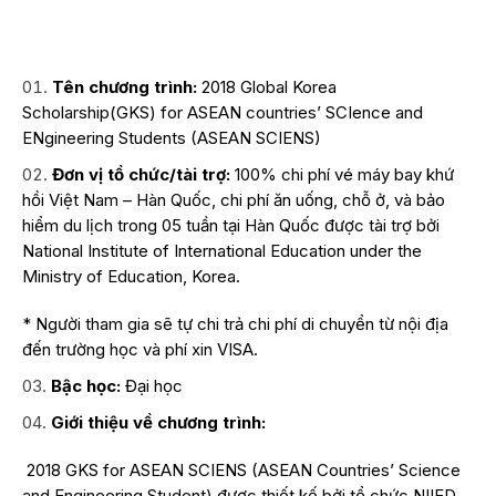
Tên chương trình:
2018 Global Korea
Scholarship(GKS) for ASEAN countries’ SCIence and
ENgineering Students (ASEAN SCIENS)
Đơn vị tổ chức/tài trợ:
100% chi phí vé máy bay khứ
hồi Việt Nam – Hàn Quốc, chi phí ăn uống, chỗ ở, và bảo
hiểm du lịch trong 05 tuần tại Hàn Quốc được tài trợ bởi
National Institute of International Education under the
Ministry of Education, Korea.
* Người tham gia sẽ tự chi trả chi phí di chuyển từ nội địa
đến trường học và phí xin VISA.
Bậc học:
Đại học
Giới thiệu về chương trình:
2018 GKS for ASEAN SCIENS (ASEAN Countries’ Science
and Engineering Student) được thiết kế bởi tổ chức NIIED