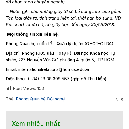
đã chọn theo chuyên ngành)
+ Note: (ghi chú những giấy tờ sẽ bổ sung sau, bao gồm:
Tên loại giấy tờ, tình trạng hiện tại, thời hạn bổ sung; VD:
Passport: chưa có, có giấy hẹn đến ngày XX/05/2018)
Mọi thông tin xin liên hệ:
Phòng Quan hệ quốc tế – Quản lý dự án (QHQT-QLDA)
Địa chỉ: Phòng F.105 (lầu 1, dãy F), Đại học Khoa học Tự
nhiên, 227 Nguyễn Văn Cừ, phường 4, quận 5, TP.HCM
Email:
internationalrelations@hcmus.edu.vn
Điện thoại: (+84) 28 38 308 557 (gặp cô Thu Hiền)
Post Views:
153
Thẻ:
Phòng Quan hệ Đối ngoại
0
Xem nhiều nhất