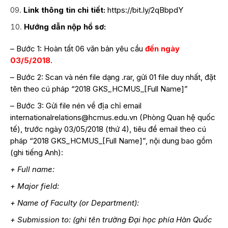
Link thông tin chi tiết:
https://bit.ly/2qBbpdY
Hướng dẫn nộp hồ sơ:
– Bước 1: Hoàn tất 06 văn bản yêu cầu
đến ngày
03/5/2018.
– Bước 2: Scan và nén file dạng .rar, gửi 01 file duy nhất, đặt
tên theo cú pháp “2018 GKS_HCMUS_[Full Name]”
– Bước 3: Gửi file nén về địa chỉ email
internationalrelations@hcmus.edu.vn (Phòng Quan hệ quốc
tế), trước ngày 03/05/2018 (thứ 4), tiêu đề email theo cú
pháp “2018 GKS_HCMUS_[Full Name]”, nội dung bao gồm
(ghi tiếng Anh):
+ Full name:
+ Major field:
+ Name of Faculty (or Department):
+ Submission to: (ghi tên trường Đại học phía Hàn Quốc