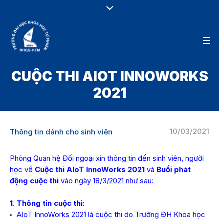
CUỘC THI AIOT INNOWORKS
2021
10/03/2021
Thông tin dành cho sinh viên
Phòng Quan hệ Đối ngoại xin thông tin đến sinh viên, người
học về
Cuộc thi AIoT InnoWorks 2021
và
Buổi phát
động cuộc thi
vào ngày 18/3/2021 như sau:
1. Thông tin cuộc thi:
AIoT InnoWorks 2021 là cuộc thi do Trường ĐH Khoa học