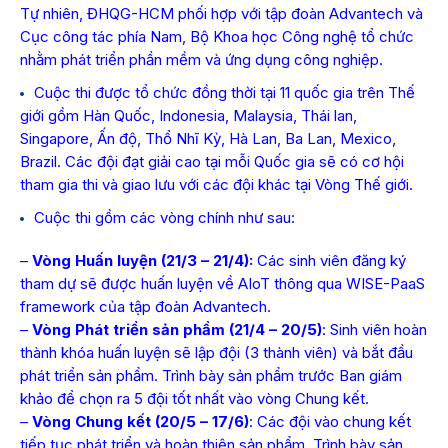
Tự nhiên, ĐHQG-HCM phối hợp với tập đoàn Advantech và
Cục công tác phía Nam, Bộ Khoa học Công nghệ tổ chức
nhằm phát triển phần mềm và ứng dụng công nghiệp.
Cuộc thi được tổ chức đồng thời tại 11 quốc gia trên Thế
giới gồm Hàn Quốc, Indonesia, Malaysia, Thái lan,
Singapore, Ấn độ, Thổ Nhĩ Kỳ, Hà Lan, Ba Lan, Mexico,
Brazil. Các đội đạt giải cao tại mỗi Quốc gia sẽ có cơ hội
tham gia thi và giao lưu với các đội khác tại Vòng Thế giới.
Cuộc thi gồm các vòng chính như sau:
–
Vòng Huấn luyện (21/3 – 21/4):
Các sinh viên đăng ký
tham dự sẽ được huấn luyện về AIoT thông qua WISE-PaaS
framework của tập đoàn Advantech.
–
Vòng Phát triển sản phẩm (21/4 – 20/5)
: Sinh viên hoàn
thành khóa huấn luyện sẽ lập đội (3 thành viên) và bắt đầu
phát triển sản phẩm. Trình bày sản phẩm trước Ban giám
khảo để chọn ra 5 đội tốt nhất vào vòng Chung kết.
–
Vòng Chung kết (20/5 – 17/6)
: Các đội vào chung kết
tiếp tục phát triển và hoàn thiện sản phẩm. Trình bày sản