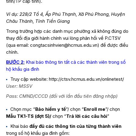
tỉnh/TP cấp tỉnh).
Ví dụ: 228/2 Tổ 4, Ấp Phú Thạnh, Xã Phú Phong, Huyện
Châu Thành, Tỉnh Tiền Giang
Trong trường hợp các danh mục phường xã không đúng do
thay đổi địa giới hành chính vui lòng phản hồi về P.CTSV
(qua email:
congtacsinhvien@hcmus.edu.vn
) để được điều
chỉnh.
BƯỚC 2:
Khai báo thông tin tất cả các thành viên trong sổ
hộ khẩu gia đình
Truy cập website:
http://ctsv.hcmus.edu.vn/onlinetest/
User: MSSV
Pass: CMND/CCCD (đối với lần đầu tiên đăng nhập)
Chọn mục “
Bảo hiểm y tế
”/ chọn “
Enroll me
”/ chọn
Mẫu TK1-TS (đợt 5)/
chọn “
Trả lời các câu hỏi
”
Khai báo
đầy đủ các thông tin
của từng thành viên
trong sổ hộ khẩu gia đình gồm: