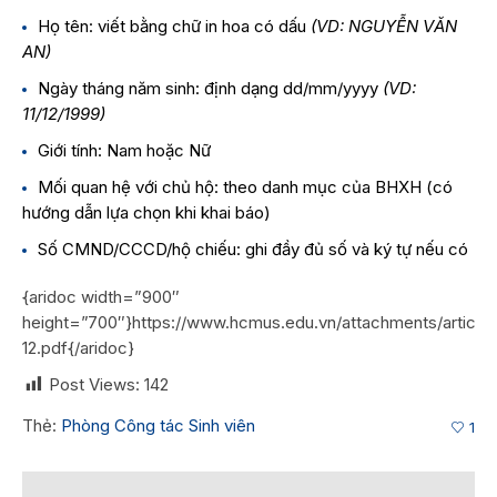
Họ tên: viết bằng chữ in hoa có dấu
(VD: NGUYỄN VĂN
AN)
Ngày tháng năm sinh: định dạng dd/mm/yyyy
(VD:
11/12/1999)
Giới tính: Nam hoặc Nữ
Mối quan hệ với chủ hộ: theo danh mục của BHXH (có
hướng dẫn lựa chọn khi khai báo)
Số CMND/CCCD/hộ chiếu: ghi đầy đủ số và ký tự nếu có
{aridoc width=”900″
height=”700″}https://www.hcmus.edu.vn/attachments/artic
12.pdf{/aridoc}
Post Views:
142
Thẻ:
Phòng Công tác Sinh viên
1