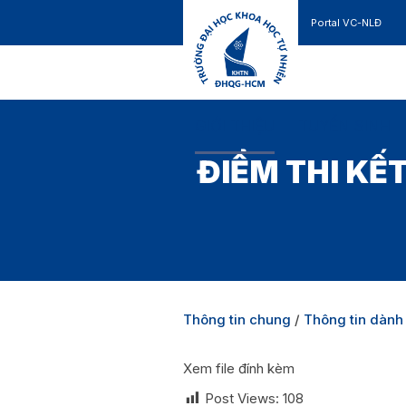
Portal VC-NLĐ
Liên hệ
GIỚI THIỆU
TUYỂN SINH
ĐIỂM THI KẾ
Thông tin chung
/
Thông tin dành
Xem file đính kèm
Post Views:
108