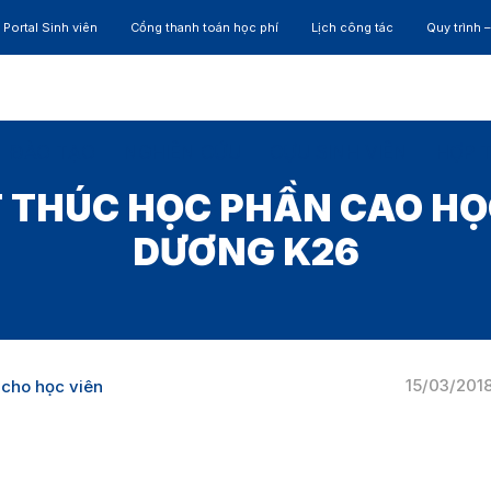
Portal Sinh viên
Cổng thanh toán học phí
Lịch công tác
Quy trình 
ĐÀO TẠO
NGHIÊN CỨU
CỰU SINH VIÊN
HỢP 
T THÚC HỌC PHẦN CAO H
DƯƠNG K26
15/03/201
 cho học viên