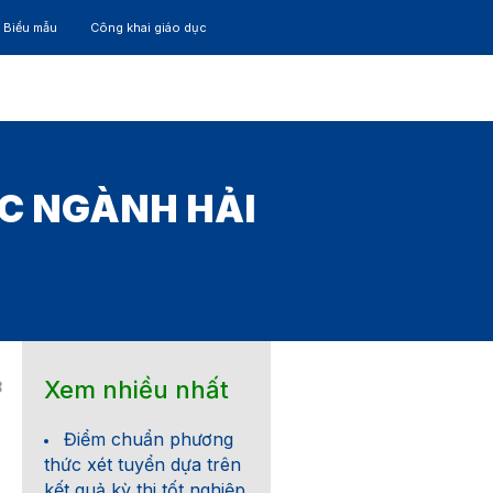
– Biểu mẫu
Công khai giáo dục
TÁC
30 NĂM
ỌC NGÀNH HẢI
Xem nhiều nhất
8
Điểm chuẩn phương
thức xét tuyển dựa trên
kết quả kỳ thi tốt nghiệp