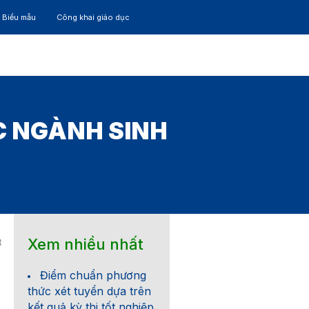
– Biểu mẫu
Công khai giáo dục
TÁC
30 NĂM
C NGÀNH SINH
Xem nhiều nhất
8
Điểm chuẩn phương
thức xét tuyển dựa trên
kết quả kỳ thi tốt nghiệp