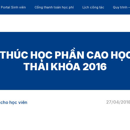
Portal Sinh viên
Cổng thanh toán học phí
Lịch công tác
Quy trình 
ĐÀO TẠO
NGHIÊN CỨU
CỰU SINH VIÊN
HỢP 
T THÚC HỌC PHẦN CAO HỌ
THÁI KHÓA 2016
27/04/201
 cho học viên