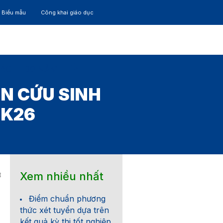
– Biểu mẫu
Công khai giáo dục
TÁC
30 NĂM
N CỨU SINH
 K26
Xem nhiều nhất
8
Điểm chuẩn phương
thức xét tuyển dựa trên
kết quả kỳ thi tốt nghiệp