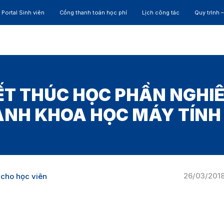
Portal Sinh viên
Cổng thanh toán học phí
Lịch công tác
Quy trình 
ĐÀO TẠO
NGHIÊN CỨU
CỰU SINH VIÊN
HỢP 
KẾT THÚC HỌC PHẦN NGHIÊ
NH KHOA HỌC MÁY TÍNH
26/03/201
 cho học viên