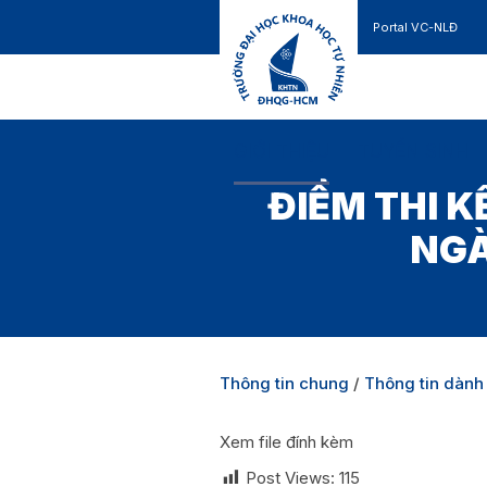
Portal VC-NLĐ
Liên hệ
GIỚI THIỆU
TUYỂN SINH
ĐIỂM THI 
NGÀ
Thông tin chung
/
Thông tin dành
Xem file đính kèm
Post Views:
115