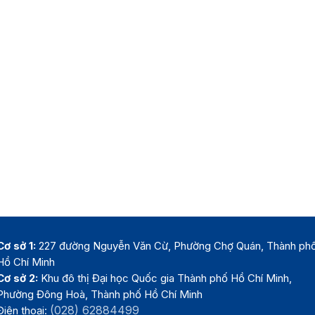
Cơ sở 1:
227 đường Nguyễn Văn Cừ, Phường Chợ Quán, Thành ph
Hồ Chí Minh
Cơ sở 2:
Khu đô thị Đại học Quốc gia Thành phố Hồ Chí Minh,
Phường Đông Hoà, Thành phố Hồ Chí Minh
(028) 62884499
Điện thoại: