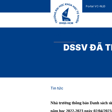
Portal VC-NLĐ
Liên hệ
GIỚI THIỆU
TUYỂN SINH
DSSV ĐÃ T
Tin tức
Nhà trường thông báo Danh sách si
năm học 2022-2023
ngày 02/04/2023