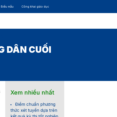
– Biểu mẫu
Công khai giáo dục
TÁC
30 NĂM
G DÂN CUỐI
Xem nhiều nhất
3
Điểm chuẩn phương
thức xét tuyển dựa trên
kết quả kỳ thi tốt nghiệp