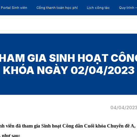
Portal Sinh viên
Cổng thanh toán học phí
Lịch công tác
Quy trình 
ĐÀO TẠO
NGHIÊN CỨU
CỰU SINH VIÊN
HỢP 
HAM GIA SINH HOẠT CÔN
KHÓA NGÀY 02/04/2023
04/04/202
nh viên đã tham gia Sinh hoạt Công dân Cuối khóa Chuyên đề A,
, như sau: