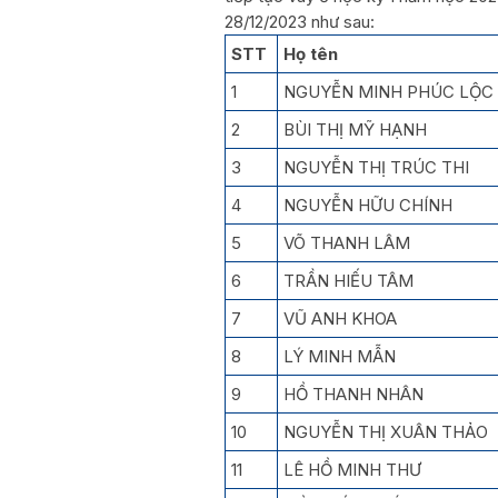
28/12/2023 như sau:
STT
Họ tên
1
NGUYỄN MINH PHÚC LỘC
2
BÙI THỊ MỸ HẠNH
3
NGUYỄN THỊ TRÚC THI
4
NGUYỄN HỮU CHÍNH
5
VÕ THANH LÂM
6
TRẦN HIẾU TÂM
7
VŨ ANH KHOA
8
LÝ MINH MẪN
9
HỒ THANH NHÂN
10
NGUYỄN THỊ XUÂN THẢO
11
LÊ HỒ MINH THƯ