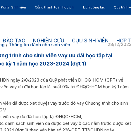
Portal Sinh viên
Cổng thanh toán học phí
Lịch công tác
Quy trình 
ĐÀO TẠO
NGHIÊN CỨU
CỰU SINH VIÊN
HỢP 
28/12/202
ung
/
Thông tin dành cho sinh viên
g trình cho sinh viên vay ưu đãi học tập tại
c kỳ 1 năm học 2023-2024 (đợt 1)
HDN ngày 2/8/2023 của Quỹ phát triển ĐHQG-HCM (QPT) về
nh viên vay ưu đãi học tập lãi suất 0% tại ĐHQG-HCM học kỳ 1 năm
h viên đã được xét duyệt vay trước đó vay Chương trình cho sinh
HCM;
nh viên vay ưu đãi học tập tại ĐHQG-HCM,
ược danh sách sinh viên đã được xét vay ở các năm trước được xét
023-2024
(đợt 1
) theo văn bản số 226/QPT-TT&QHDN ngày