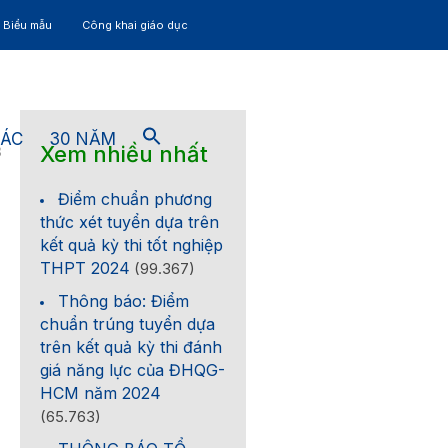
– Biểu mẫu
Công khai giáo dục
TÁC
30 NĂM
Xem nhiều nhất
3
Điểm chuẩn phương
thức xét tuyển dựa trên
kết quả kỳ thi tốt nghiệp
THPT 2024
(99.367)
Thông báo: Điểm
chuẩn trúng tuyển dựa
trên kết quả kỳ thi đánh
giá năng lực của ĐHQG-
HCM năm 2024
(65.763)