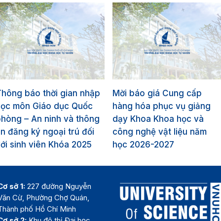
hông báo thời gian nhập
Mời báo giá Cung cấp
học môn Giáo dục Quốc
hàng hóa phục vụ giảng
hòng – An ninh và thông
dạy Khoa Khoa học và
in đăng ký ngoại trú đối
công nghệ vật liệu năm
ới sinh viên Khóa 2025
học 2026-2027
Cơ sở 1:
227 đường Nguyễn
Văn Cừ, Phường Chợ Quán,
Thành phố Hồ Chí Minh
Cơ sở 2:
Khu đô thị Đại học