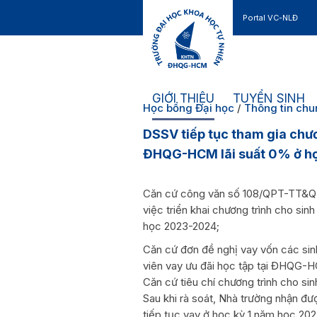
Portal VC-NLĐ
Liên hệ
GIỚI THIỆU
TUYỂN SINH
Học bổng Đại học
/
Thông tin ch
DSSV tiếp tục tham gia chươn
ĐHQG-HCM lãi suất 0% ở họ
Căn cứ công văn số 108/QPT-TT&Q
việc triển khai chương trình cho si
học 2023-2024;
Căn cứ đơn đề nghị vay vốn các sin
viên vay ưu đãi học tập tại ĐHQG-
Căn cứ tiêu chí chương trình cho si
Sau khi rà soát, Nhà trường nhận đ
tiếp tục vay ở học kỳ 1 năm học 2