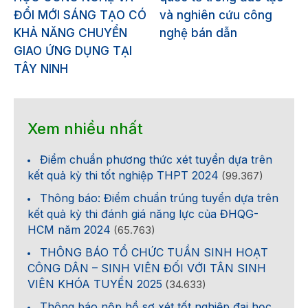
ĐỔI MỚI SÁNG TẠO CÓ
và nghiên cứu công
KHẢ NĂNG CHUYỂN
nghệ bán dẫn
GIAO ỨNG DỤNG TẠI
TÂY NINH
Xem nhiều nhất
Điểm chuẩn phương thức xét tuyển dựa trên
kết quả kỳ thi tốt nghiệp THPT 2024
(99.367)
Thông báo: Điểm chuẩn trúng tuyển dựa trên
kết quả kỳ thi đánh giá năng lực của ĐHQG-
HCM năm 2024
(65.763)
THÔNG BÁO TỔ CHỨC TUẦN SINH HOẠT
CÔNG DÂN – SINH VIÊN ĐỐI VỚI TÂN SINH
VIÊN KHÓA TUYỂN 2025
(34.633)
Thông báo nộp hồ sơ xét tốt nghiệp đại học