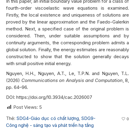
In this paper, an initial boundary value problem for a class of
fourth-order viscoelastic wave equations is examined.
Firstly, the local existence and uniqueness of solutions are
proved by the linear approximation and the Faedo-Galerkin
method. Next, a specified case of the original problem is
considered. Then, under suitable assumptions and by
continuity arguments, the corresponding problem admits a
global solution. Finally, the energy estimates are reasonably
constructed to show that the solution generally decays
with small positive initial energy.
Nguyen, H.H., Nguyen, A.T., Le, T.P.N. and Nguyen, T.L.
(2026)
Communications on Analysis and Computation
, 8,
pp. 64–96.
DOI:
https://doi.org/10.3934/cac.2026007
Post Views:
5
Thẻ:
SDG4-Giáo dục có chất lượng
,
SDG9-
0
Công nghệ - sáng tạo và phát triển hạ tầng