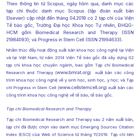
Theo thông tin từ Scopus, ngày hôm qua, danh mục các
tạp chí thuộc danh mục Scopus (tập đoàn xuất bản
Elsevier) cập nhật đến tháng 04.2018 có 2 tạp chí của Viện
Tế bào gốc, Trường Đại học Khoa học Tự nhiên, ĐHQG-
HCM gồm Biomedical Research and Therapy (ISSN
21984093); và Progress in Stem Cell (ISSN 21994633).
Nhằm thúc đẩy hoạt động xuất bản khoa học công nghệ tại Viện
và tại Việt Nam, từ năm 2014 Viện Tế bào gốc đã xây dựng 02
tạp chí khoa học chuyên ngành, bao gồm Tạp chí Biomedical
www.bmrat.org
Research and Therapy (
) xuất bản các công
trình khoa học công nghệ về y sinh học, sinh học, y học; và Tạp
www.cellstemcell.org
chí Progress in Stem Cell (
) xuất bản các
công trình khoa học công nghệ về tế bào, tế bào gốc.
Tạp chí Biomedical Research and Therapy
Tạp chí Biomedical Research and Therapy sau 2 năm xuất bản,
tạp chí đã được chọn vào danh mục Emerging Sources Citation
Index (ESCI) của Web of Science từ tháng 11/2016. Tạp chí liên