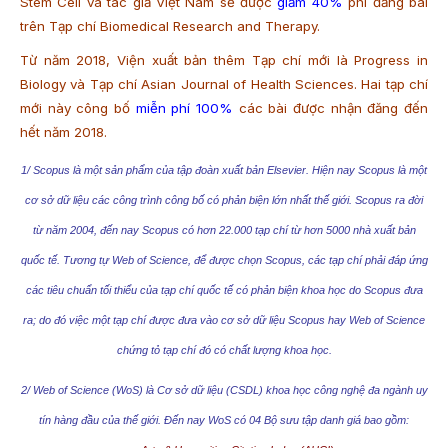
Stem Cell và tác giả Việt Nam sẽ được
giảm 40%
phí đăng bài
trên Tạp chí Biomedical Research and Therapy.
Từ năm 2018, Viện xuất bản thêm Tạp chí mới là Progress in
Biology và Tạp chí Asian Journal of Health Sciences. Hai tạp chí
mới này công bố
miễn phí 100%
các bài được nhận đăng đến
hết năm 2018.
1/ Scopus là một sản phẩm của tập đoàn xuất bản Elsevier. Hiện nay Scopus là một
cơ sở dữ liệu các công trình công bố có phản biện lớn nhất thế giới. Scopus ra đời
từ năm 2004, đến nay Scopus có hơn 22.000 tạp chí từ hơn 5000 nhà xuất bản
quốc tế. Tương tự Web of Science, để được chọn Scopus, các tạp chí phải đáp ứng
các tiêu chuẩn tối thiểu của tạp chí quốc tế có phản biện khoa học do Scopus đưa
ra; do đó việc một tạp chí được đưa vào cơ sở dữ liệu Scopus hay Web of Science
chứng tỏ tạp chí đó có chất lượng khoa học.
2/ Web of Science (WoS) là Cơ sở dữ liệu (CSDL) khoa học công nghệ đa ngành uy
tín hàng đầu của thế giới. Đến nay WoS có 04 Bộ sưu tập danh giá bao gồm: