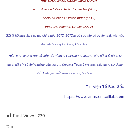
– Arts & Humanities Citation Index (AHCI)
– Science Citation Index Expanded (SCIE)
– Social Sciences Citation Index (SSCI)
– Emerging Sources Citation (ESCI)
SCI là bộ sưu tập các tạp chí thuộc SCIE. SCIE là bộ sưu tập có uy tín nhất với mức
độ ảnh hưởng lớn trong khoa học.
Hiện nay, WoS được sở hữu bởi công ty Clarivate Analytics; đây cũng là công ty
đánh giá chỉ số ảnh hưởng của tạp chí (Impact Factor) mà toàn cầu đang sử dụng
để đánh giá chất lượng tạp chí, bài báo.
Tin Viện Tế Bào Gốc
https://www.vinastemcelllab.com
Post Views:
220
0