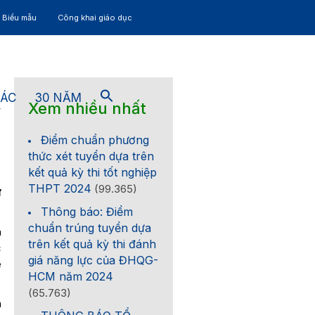
– Biểu mẫu
Công khai giáo dục
TÁC
30 NĂM
Xem nhiều nhất
4
Điểm chuẩn phương
thức xét tuyển dựa trên
kết quả kỳ thi tốt nghiệp
THPT 2024
(99.365)
ự
Thông báo: Điểm
chuẩn trúng tuyển dựa
h
trên kết quả kỳ thi đánh
c
giá năng lực của ĐHQG-
ẻ
HCM năm 2024
(65.763)
a