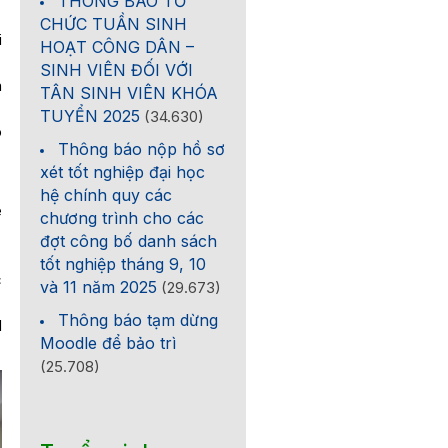
THÔNG BÁO TỔ
CHỨC TUẦN SINH
i
HOẠT CÔNG DÂN –
SINH VIÊN ĐỐI VỚI
n
TÂN SINH VIÊN KHÓA
TUYỂN 2025
(34.630)
o
Thông báo nộp hồ sơ
xét tốt nghiệp đại học
hệ chính quy các
ề
chương trình cho các
đợt công bố danh sách
tốt nghiệp tháng 9, 10
c
và 11 năm 2025
(29.673)
Thông báo tạm dừng
H
Moodle để bảo trì
(25.708)