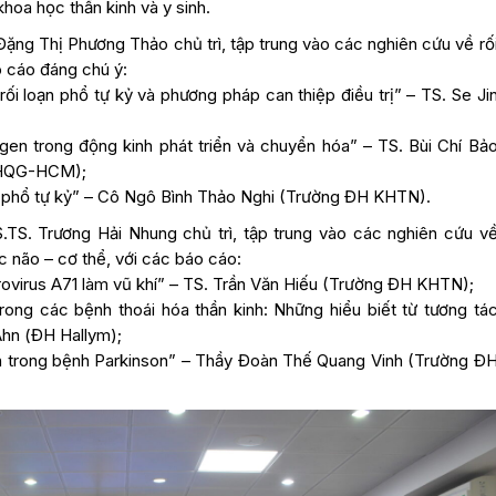
hoa học thần kinh và y sinh.
ặng Thị Phương Thảo chủ trì, tập trung vào các nghiên cứu về rố
áo cáo đáng chú ý:
rối loạn phổ tự kỷ và phương pháp can thiệp điều trị” – TS. Se Ji
 gen trong động kinh phát triển và chuyển hóa” – TS. Bùi Chí Bả
ĐHQG-HCM);
ạn phổ tự kỷ” – Cô Ngô Bình Thảo Nghi (Trường ĐH KHTN).
TS. Trương Hải Nhung chủ trì, tập trung vào các nghiên cứu v
c não – cơ thể, với các báo cáo:
rovirus A71 làm vũ khí” – TS. Trần Văn Hiếu (Trường ĐH KHTN);
rong các bệnh thoái hóa thần kinh: Những hiểu biết từ tương tá
Ahn (ĐH Hallym);
n trong bệnh Parkinson” – Thầy Đoàn Thế Quang Vinh (Trường Đ