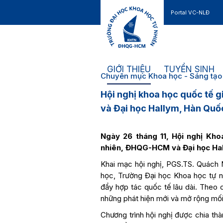
Portal VC-NLĐ
Liên hệ
GIỚI THIỆU
TUYỂN SINH
Chuyên mục Khoa học - Sáng tạo
Hội nghị khoa học quốc tế 
và Đại học Hallym, Hàn Quố
Ngày 26 tháng 11, Hội nghị Kho
nhiên, ĐHQG-HCM và Đại học Hal
Khai mạc hội nghị, PGS.TS. Quách
học, Trường Đại học Khoa học tự n
đẩy hợp tác quốc tế lâu dài. Theo c
những phát hiện mới và mở rộng mối
Chương trình hội nghị được chia thà