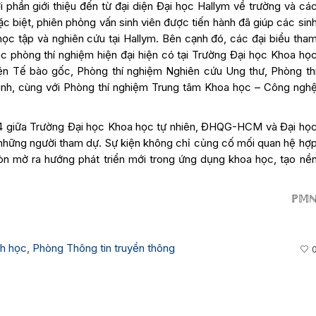
i phần giới thiệu đến từ đại diện
Đại học Hallym
về trường và cá
ặc biệt, phiên phỏng vấn sinh viên được tiến hành đã giúp các sin
học tập và nghiên cứu tại Hallym. Bên cạnh đó, các đại biểu tha
c phòng thí nghiệm hiện đại hiện có tại Trường Đại học Khoa họ
 Tế bào gốc, Phòng thí nghiệm Nghiên cứu Ung thư, Phòng th
inh, cùng với Phòng thí nghiệm Trung tâm Khoa học – Công ngh
 14 giữa Trường Đại học Khoa học tự nhiên, ĐHQG-HCM và Đại họ
 những người tham dự. Sự kiện không chỉ củng cố mối quan hệ hợ
còn mở ra hướng phát triển mới trong ứng dụng khoa học, tạo nề
ℙ𝕄
nh học
,
Phòng Thông tin truyền thông