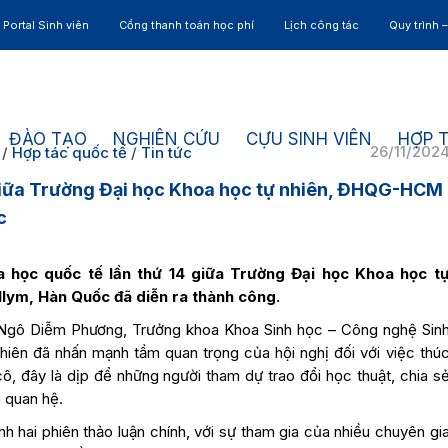
Portal Sinh viên
Cổng thanh toán học phí
Lịch công tác
Quy trình 
ĐÀO TẠO
NGHIÊN CỨU
CỰU SINH VIÊN
HỢP 
26/11/202
/
Hợp tác quốc tế
/
Tin tức
giữa Trường Đại học Khoa học tự nhiên, ĐHQG-HCM
c
a học quốc tế lần thứ 14 giữa Trường Đại học Khoa học t
lym, Hàn Quốc đã diễn ra thành công.
 Ngô Diễm Phương, Trưởng khoa Khoa Sinh học – Công nghệ Sin
hiên đã nhấn mạnh tầm quan trọng của hội nghị đối với việc thú
ô, đây là dịp để những người tham dự trao đổi học thuật, chia s
 quan hệ.
nh hai phiên thảo luận chính, với sự tham gia của nhiều chuyên gi