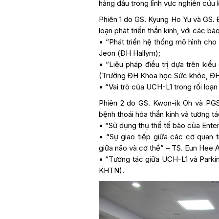
hàng đầu trong lĩnh vực nghiên cứu k
Phiên 1 do GS. Kyung Ho Yu và GS. Đ
loạn phát triển thần kinh, với các b
• “Phát triển hệ thống mô hình cho 
Jeon (ĐH Hallym);
• “Liệu pháp điều trị dựa trên kiểu
(Trường ĐH Khoa học Sức khỏe, 
• “Vai trò của UCH-L1 trong rối lo
Phiên 2 do GS. Kwon-ik Oh và PGS.
bệnh thoái hóa thần kinh và tương tá
• “Sử dụng thụ thể tế bào của Ente
• “Sự giao tiếp giữa các cơ quan t
giữa não và cơ thể” – TS. Eun Hee 
• “Tương tác giữa UCH-L1 và Parki
KHTN).