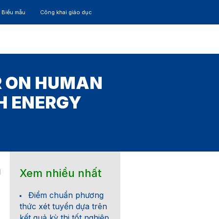
– Biểu mẫu
Công khai giáo dục
TÁC
30 NĂM
AR ON HUMAN
H ENERGY
Xem nhiều nhất
1
Điểm chuẩn phương
thức xét tuyển dựa trên
kết quả kỳ thi tốt nghiệp