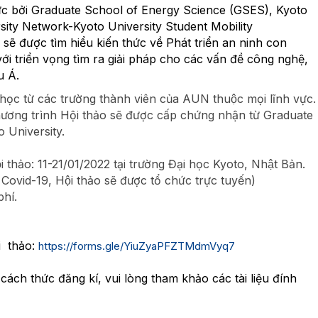
c bởi Graduate School of Energy Science (GSES), Kyoto
ity Network-Kyoto University Student Mobility
 sẽ được tìm hiểu kiến thức về Phát triển an ninh con
i triển vọng tìm ra giải pháp cho các vấn đề công nghệ,
u Á.
học từ các trường thành viên của AUN thuộc mọi lĩnh vực.
chương trình Hội thảo sẽ được cấp chứng nhận từ Graduate
o University.
ội thảo: 11-21/01/2022 tại trường Đại học Kyoto, Nhật Bản.
h Covid-19, Hội thảo sẽ được tổ chức trực tuyến)
phí.
.
i thảo:
https://forms.gle/
YiuZyaPFZTMdmVyq7
 cách thức đăng kí, vui lòng tham khảo các tài liệu đính