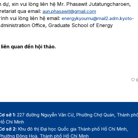
 dự, xin vui lòng liên hệ Mr. Phasawit Jutatungcharoen,
tariat qua email:
aun.phasawit@gmail.com
nh vui lòng liên hệ email:
energykyoumu@mail2.adm.
kyoto-
Administration Office, Graduate School of Energy
 liên quan đến hội thảo.
Cơ sở 1:
227 đường Nguyễn Văn Cừ, Phường Chợ Quán, Thành ph
Hồ Chí Minh
Cơ sở 2:
Khu đô thị Đại học Quốc gia Thành phố Hồ Chí Minh,
Phường Đông Hoà, Thành phố Hồ Chí Minh