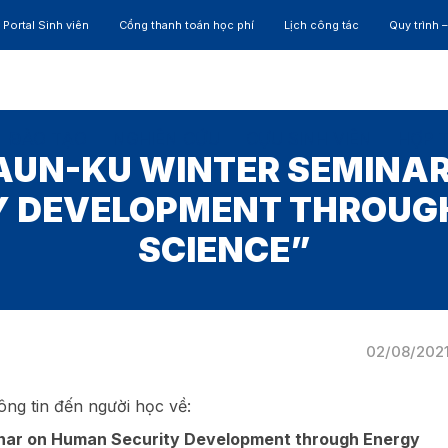
Portal Sinh viên
Cổng thanh toán học phí
Lịch công tác
Quy trình 
ĐÀO TẠO
NGHIÊN CỨU
CỰU SINH VIÊN
HỢP 
 “AUN-KU WINTER SEMIN
Y DEVELOPMENT THROUG
SCIENCE”
02/08/202
ông tin đến người học về:
nar on Human Security Development
through
Energy