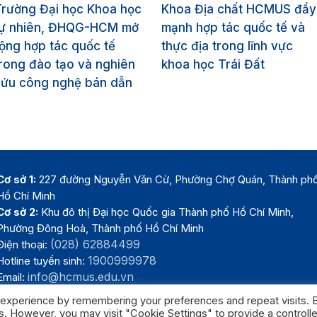
Trường Đại học Khoa học
Khoa Địa chất HCMUS đẩy
tự nhiên, ĐHQG-HCM mở
mạnh hợp tác quốc tế và
ộng hợp tác quốc tế
thực địa trong lĩnh vực
rong đào tạo và nghiên
khoa học Trái Đất
cứu công nghệ bán dẫn
Cơ sở 1:
227 đường Nguyễn Văn Cừ, Phường Chợ Quán, Thành ph
Hồ Chí Minh
Cơ sở 2:
Khu đô thị Đại học Quốc gia Thành phố Hồ Chí Minh,
Phường Đông Hoà, Thành phố Hồ Chí Minh
(028) 62884499
Điện thoại:
1900999978
Hotline tuyển sinh:
info@hcmus.edu.vn
Email:
 experience by remembering your preferences and repeat visits. 
es. However, you may visit "Cookie Settings" to provide a controll