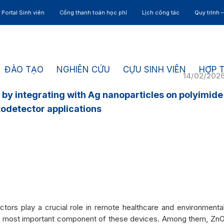
Portal Sinh viên
Cổng thanh toán học phí
Lịch công tác
Quy trình 
ĐÀO TẠO
NGHIÊN CỨU
CỰU SINH VIÊN
HỢP 
14/02/202
by integrating with Ag nanoparticles on polyimide
todetector applications
ctors play a crucial role in remote healthcare and environmenta
he most important component of these devices. Among them, Zn