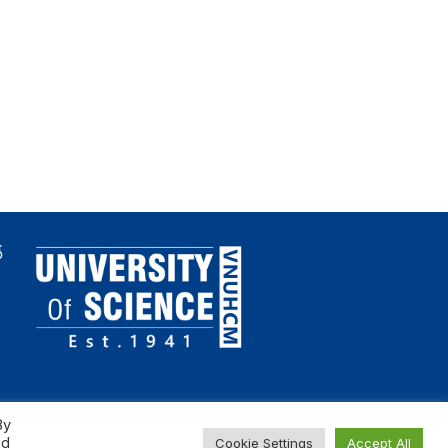
Thông báo danh sách
Laboratory-scale cycli
nghiên cứu sinh khóa năm
hydrate-based brine
2025 được xét cấp học
concentration coupled
bổng đợt 2 năm thứ 1
with solvent-mediated
fractional crystallizatio
high-purity MgSO4
ố
By
ed
Cookie Settings
Accept All