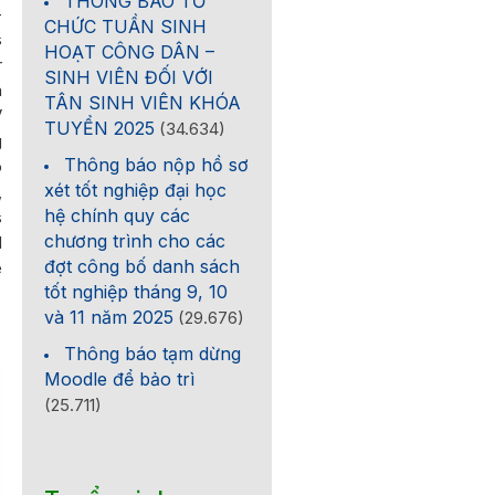
THÔNG BÁO TỔ
-
CHỨC TUẦN SINH
s
HOẠT CÔNG DÂN –
r
SINH VIÊN ĐỐI VỚI
a
TÂN SINH VIÊN KHÓA
V
TUYỂN 2025
(34.634)
g
Thông báo nộp hồ sơ
o
xét tốt nghiệp đại học
,
hệ chính quy các
s
chương trình cho các
d
đợt công bố danh sách
e
tốt nghiệp tháng 9, 10
và 11 năm 2025
(29.676)
Thông báo tạm dừng
Moodle để bảo trì
(25.711)