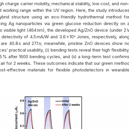
igh charge carrier mobility, mechanical stability, low cost, and non
d working range within the UV region. Here, the study introduce
rid structure using an eco-friendly hydrothermal method fo
ng Ag nanoparticles via green glucose reduction directly on 
o visible light (464 nm), the developed Ag/ZnO device (under 2 
d detectivity of 4.5 mA/W and 3.6 × 10⁹ Jones, respectively, alon
are 40.8 s and 27.1 s; meanwhile, pristine ZnO devices show n
 practical usability, (i) bending tests reveal their high flexibility
5 % after 1600 bending cycles, and (ii) a long-term test confirm
in air for 2 weeks. These outcomes indicate that our green metho
t-effective materials for flexible photodetectors in wearabl