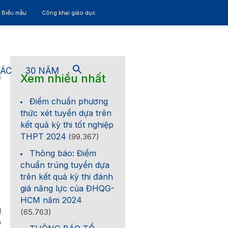
– Biểu mẫu
Công khai giáo dục
TÁC
30 NĂM
Xem nhiều nhất
6
Điểm chuẩn phương
thức xét tuyển dựa trên
kết quả kỳ thi tốt nghiệp
THPT 2024
(99.367)
Thông báo: Điểm
chuẩn trúng tuyển dựa
trên kết quả kỳ thi đánh
giá năng lực của ĐHQG-
HCM năm 2024
l
(65.763)
O