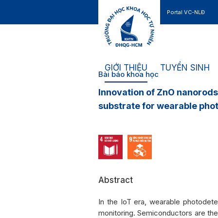
Portal VC-NLĐ
Liên hệ
GIỚI THIỆU
TUYỂN SINH
Bài báo khoa học
Innovation of ZnO nanorods 
substrate for wearable pho
Abstract
In the IoT era, wearable photodete
monitoring. Semiconductors are t