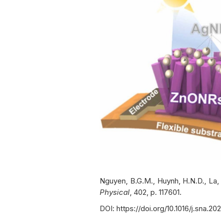
Nguyen, B.G.M., Huynh, H.N.D., La, 
Physical
, 402, p. 117601.
DOI:
https://doi.org/10.1016/j.sna.20