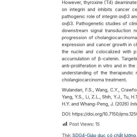
However, thyroxine (T4) deaminated
on integrin and inhibits cancer c
pathogenic role of integrin αvβ3 and
αvβ3. Pathogenetic studies of cli
downstream signal transduction 
progression of cholangiocarcinoma
expression and cancer growth in c
the nuclei and colocalized with p
accumulation of β-catenin. Targeti
anti-proliferation in vitro and in 
understanding of the therapeutic 
cholangiocarcinoma treatment.
Wulandari, F.S., Wang, C.Y., Crawfor
Yang, Y.S., Li, Z.L., Shih, Y.J., Tu, 
H.Y. and Whang-Peng, J. (2026)
In
DOI:
https://doi.org/10.7150/ijms.12
Post Views:
15
Thẻ:
SDG4-Giáo dục có chất lượng