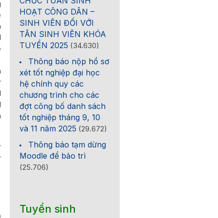
CHỨC TUẦN SINH
g
HOẠT CÔNG DÂN –
e
SINH VIÊN ĐỐI VỚI
n
TÂN SINH VIÊN KHÓA
d
TUYỂN 2025
(34.630)
e
)
Thông báo nộp hồ sơ
n
xét tốt nghiệp đại học
r
hệ chính quy các
d
chương trình cho các
l
đợt công bố danh sách
n
tốt nghiệp tháng 9, 10
và 11 năm 2025
(29.672)
,
Thông báo tạm dừng
,
Moodle để bảo trì
(25.706)
Tuyển sinh
0