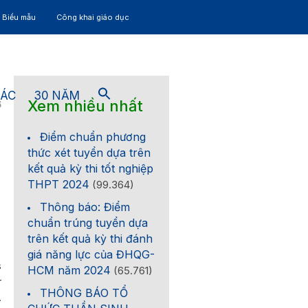
– Biểu mẫu
Công khai giáo dục
TÁC
30 NĂM
Xem nhiều nhất
6
Điểm chuẩn phương
thức xét tuyển dựa trên
kết quả kỳ thi tốt nghiệp
THPT 2024
(99.364)
Thông báo: Điểm
chuẩn trúng tuyển dựa
trên kết quả kỳ thi đánh
giá năng lực của ĐHQG-
s
HCM năm 2024
(65.761)
r
THÔNG BÁO TỔ
.