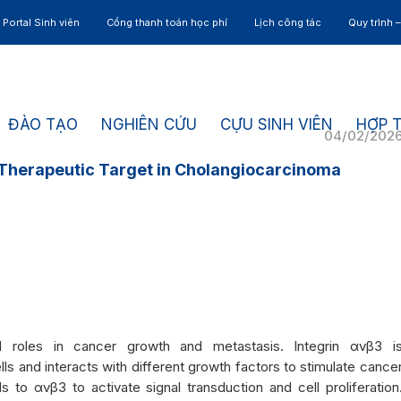
Portal Sinh viên
Cổng thanh toán học phí
Lịch công tác
Quy trình 
ĐÀO TẠO
NGHIÊN CỨU
CỰU SINH VIÊN
HỢP 
04/02/202
l Therapeutic Target in Cholangiocarcinoma
al roles in cancer growth and metastasis. Integrin αvβ3 i
ls and interacts with different growth factors to stimulate cance
 to αvβ3 to activate signal transduction and cell proliferation