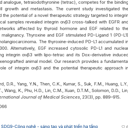
 analogue, tetraiodothyronine (tetrac), competes for the bindin
ell growth and metastasis. The current study investigated th
 the potential of a novel therapeutic strategy targeted to integri
nical samples revealed integrin αvβ3 cross-talked with EGFR an
networks affected by thyroid hormone and EGF related to th
 malignancy. Thyroxine and EGF stimulated PD-Ligand 1 (PD-L1
holangiocarcinoma. The thyroxine-induced PD-L1 accumulated i
300. Alternatively, EGF increased cytosolic PD-L1 and nuclea
ng integrin αvβ3 with lipo-tetrac and its Dox-derivative induce
the xenografted animal model. Our research provides a fundamenta
role of integrin αvβ3 and the potential therapeutic approach i
d, D.R., Yang, Y.N., Then, C.K., Kumar, S., Suk, F.M., Huang, L.Y.
H.T., Wang, K., Phu, H.D., Lin, C.M., Xuan, D.T.M., Solomon, D.D., Lin
ternational Journal of Medical Sciences
, 23(3), pp. 889–915.
5066
,
SDG9-Công nghệ - sáng tạo và phát triển hạ tầng