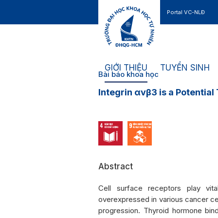
Portal VC-NLĐ
Liên hệ
GIỚI THIỆU
TUYỂN SINH
Bài báo khoa học
Integrin αvβ3 is a Potentia
Abstract
Cell surface receptors play vit
overexpressed in various cancer cel
progression. Thyroid hormone binds