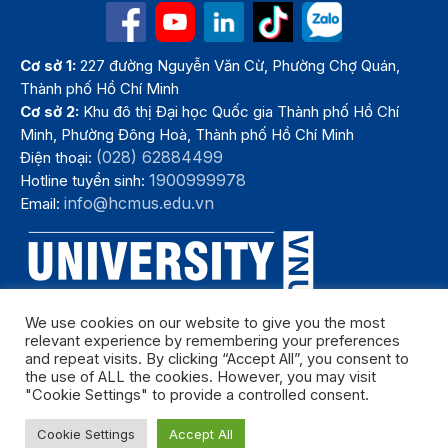
Cơ sở 1:
227 đường Nguyễn Văn Cừ, Phường Chợ Quán,
Thành phố Hồ Chí Minh
Cơ sở 2:
Khu đô thị Đại học Quốc gia Thành phố Hồ Chí
Minh, Phường Đông Hoà, Thành phố Hồ Chí Minh
(028) 62884499
Điện thoại:
1900999978
Hotline tuyển sinh:
info@hcmus.edu.vn
Email:
We use cookies on our website to give you the most
relevant experience by remembering your preferences
and repeat visits. By clicking “Accept All”, you consent to
the use of ALL the cookies. However, you may visit
"Cookie Settings" to provide a controlled consent.
Bản quyền thuộc Trường Đại học Khoa học tự nhiên, Đại học Quốc
Cookie Settings
Accept All
gia Thành phố Hồ Chí Minh. Năm 2024