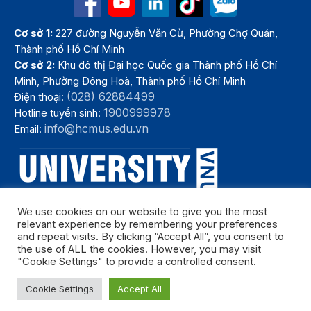
Cơ sở 1:
227 đường Nguyễn Văn Cừ, Phường Chợ Quán,
Thành phố Hồ Chí Minh
Cơ sở 2:
Khu đô thị Đại học Quốc gia Thành phố Hồ Chí
Minh, Phường Đông Hoà, Thành phố Hồ Chí Minh
(028) 62884499
Điện thoại:
1900999978
Hotline tuyển sinh:
info@hcmus.edu.vn
Email:
We use cookies on our website to give you the most
relevant experience by remembering your preferences
and repeat visits. By clicking “Accept All”, you consent to
the use of ALL the cookies. However, you may visit
"Cookie Settings" to provide a controlled consent.
Bản quyền thuộc Trường Đại học Khoa học tự nhiên, Đại học Quốc
Cookie Settings
Accept All
gia Thành phố Hồ Chí Minh. Năm 2024