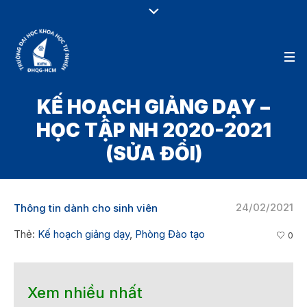
KẾ HOẠCH GIẢNG DẠY –
HỌC TẬP NH 2020-2021
(SỬA ĐỔI)
24/02/2021
Thông tin dành cho sinh viên
Thẻ:
Kế hoạch giảng dạy
,
Phòng Đào tạo
0
Xem nhiều nhất