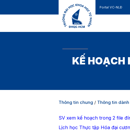
Portal VC-NLĐ
Liên hệ
GIỚI THIỆU
TUYỂN SINH
KẾ HOẠCH 
Thông tin chung
/
Thông tin dành 
SV xem kế hoạch trong 2 file đ
Lịch học Thực tập Hóa đại cươn