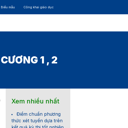
– Biểu mẫu
Công khai giáo dục
TÁC
30 NĂM
ƯƠNG 1 , 2
Xem nhiều nhất
0
Điểm chuẩn phương
thức xét tuyển dựa trên
kết quả kỳ thi tốt nghiệp