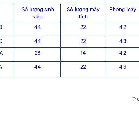
Số lượng sinh
Số lượng máy
Phòng máy
viên
tính
B
44
22
4.2
C
44
22
4.3
A
28
14
4.2
A
44
22
4.3