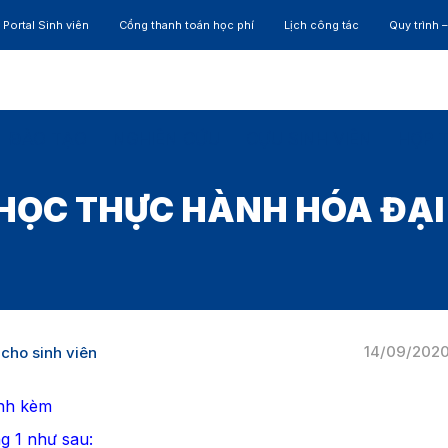
Portal Sinh viên
Cổng thanh toán học phí
Lịch công tác
Quy trình 
ĐÀO TẠO
NGHIÊN CỨU
CỰU SINH VIÊN
HỢP 
HỌC THỰC HÀNH HÓA ĐẠI C
14/09/202
cho sinh viên
ính kèm
g 1 như sau: