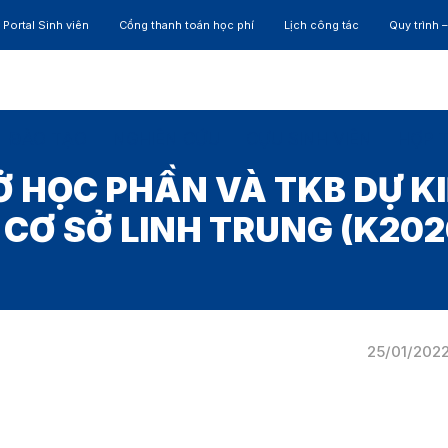
Portal Sinh viên
Cổng thanh toán học phí
Lịch công tác
Quy trình 
ĐÀO TẠO
NGHIÊN CỨU
CỰU SINH VIÊN
HỢP 
 HỌC PHẦN VÀ TKB DỰ KI
 CƠ SỞ LINH TRUNG (K202
25/01/202