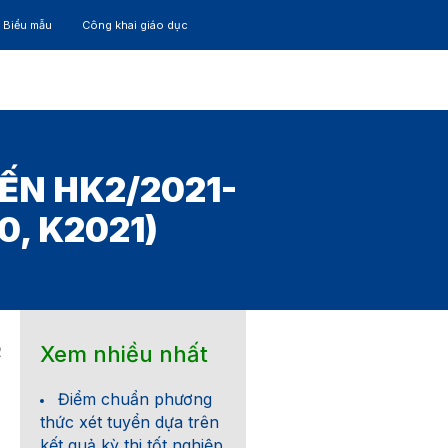
– Biểu mẫu
Công khai giáo dục
TÁC
30 NĂM
ẾN HK2/2021-
0, K2021)
Xem nhiều nhất
2
Điểm chuẩn phương
thức xét tuyển dựa trên
kết quả kỳ thi tốt nghiệp