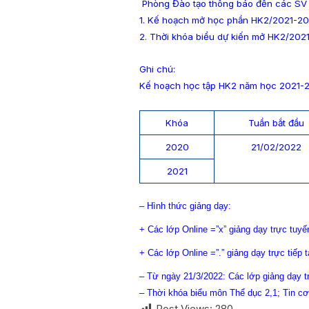
Phòng Đào tạo thông báo đến các SV 
1. Kế hoạch mở học phần HK2/2021-20
2. Thời khóa biểu dự kiến mở HK2/202
Ghi chú:
Kế hoạch học tập HK2 năm học 2021-
Khóa
Tuần bắt đầu
2020
21/02/2022
2021
– Hình thức giảng dạy:
+ Các lớp Online =”x” giảng dạy trực tuyế
+ Các lớp Online =”.” giảng dạy trực tiếp t
– Từ ngày 21/3/2022: Các lớp giảng dạy tr
– Thời khóa biểu môn Thể dục 2,1; Tin cơ
Post Views:
280