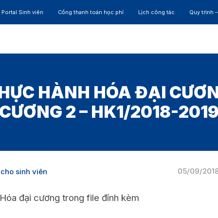
Portal Sinh viên
Cổng thanh toán học phí
Lịch công tác
Quy trình 
ĐÀO TẠO
NGHIÊN CỨU
CỰU SINH VIÊN
HỢP 
HỰC HÀNH HÓA ĐẠI CƯƠNG
CƯƠNG 2 – HK1/2018-201
05/09/201
cho sinh viên
óa đại cương trong file đính kèm