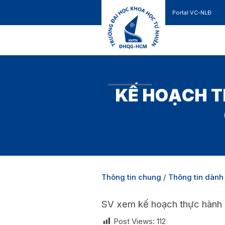
Portal VC-NLĐ
Liên hệ
GIỚI THIỆU
TUYỂN SINH
KẾ HOẠCH T
Thông tin chung
/
Thông tin dành 
SV xem kế hoạch thực hành H
Post Views:
112