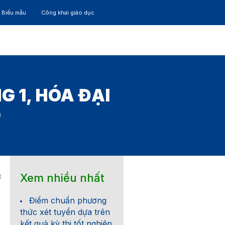
– Biểu mẫu
Công khai giáo dục
TÁC
30 NĂM
 1, HÓA ĐẠI
9
Xem nhiều nhất
8
Điểm chuẩn phương
thức xét tuyển dựa trên
kết quả kỳ thi tốt nghiệp