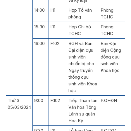
và kỷ luật
14:00
I.11
Họp Tổ văn
Phòng
phòng
TCHC
15:30
I.11
Họp Chi bộ
Phòng
TCHC
TCHC
16:00
F102
BGH và Ban
Ban Đại
Đại diện cựu
diện Cộng
sinh viên
đồng cựu
chuẩn bị cho
sinh viên
Ngày truyền
Khoa học
thống cựu
sinh viên Khoa
học
Thứ 3
9:00
F.102
Tiếp Tham tán
P.QHĐN
05/03/2024
Văn hóa Tổng
Lãnh sự quán
Hoa Kỳ
9:30
I.11
Lễ trao tặng
P.CTSV