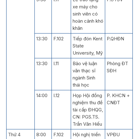
xe máy cho
sinh viên có
hoàn cảnh khó
khăn
13:30
F.102
Tiếp đón Kent
P.QHĐN
State
University, Mỹ
13:30
I.11
Bảo vệ luận
Phòng ĐT
văn thạc sĩ
SĐH
ngành Sinh
thái học
14:00
I.12
Họp Hội đồng
P. KHCN +
nghiệm thu đề
CNĐT
tài cấp ĐHQG,
CN: PGS.TS.
Trần Văn Hiếu
Thứ 4
8:00
F.102
Hội nghị triển
VPĐU