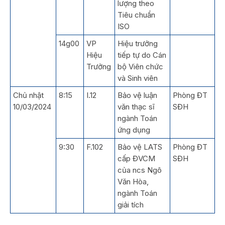
lượng theo
Tiêu chuẩn
ISO
14g00
VP
Hiệu trưởng
Hiệu
tiếp tự do Cán
Trưởng
bộ Viên chức
và Sinh viên
Chủ nhật
8:15
I.12
Bảo vệ luận
Phòng ĐT
10/03/2024
văn thạc sĩ
SĐH
ngành Toán
ứng dụng
9:30
F.102
Bảo vệ LATS
Phòng ĐT
cấp ĐVCM
SĐH
của ncs Ngô
Văn Hòa,
ngành Toán
giải tích