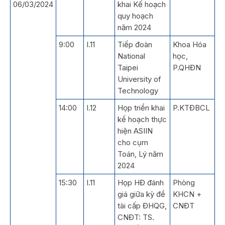
06/03/2024
khai Kế hoạch
quy hoạch
năm 2024
9:00
I.11
Tiếp đoàn
Khoa Hóa
National
học,
Taipei
P.QHĐN
University of
Technology
14:00
I.12
Họp triển khai
P.KTĐBCL
kế hoạch thực
hiện ASIIN
cho cụm
Toán, Lý năm
2024
15:30
I.11
Họp HĐ đánh
Phòng
giá giữa kỳ đề
KHCN +
tài cấp ĐHQG,
CNĐT
CNĐT: TS.