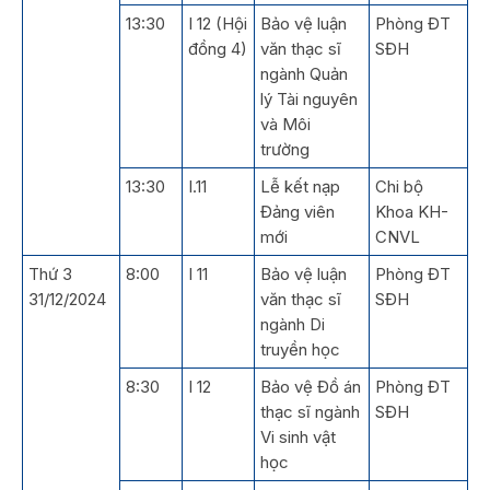
13:30
I 12 (Hội
Bảo vệ luận
Phòng ĐT
đồng 4)
văn thạc sĩ
SĐH
ngành Quản
lý Tài nguyên
và Môi
trường
13:30
I.11
Lễ kết nạp
Chi bộ
Đảng viên
Khoa KH-
mới
CNVL
Thứ 3
8:00
I 11
Bảo vệ luận
Phòng ĐT
31/12/2024
văn thạc sĩ
SĐH
ngành Di
truyền học
8:30
I 12
Bảo vệ Đồ án
Phòng ĐT
thạc sĩ ngành
SĐH
Vi sinh vật
học