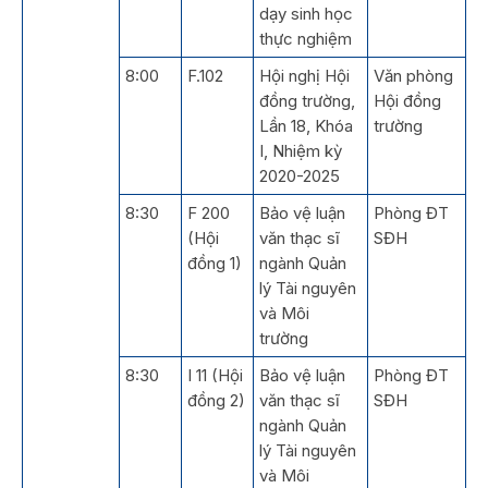
dạy sinh học
thực nghiệm
8:00
F.102
Hội nghị Hội
Văn phòng
đồng trường,
Hội đồng
Lần 18, Khóa
trường
I, Nhiệm kỳ
2020-2025
8:30
F 200
Bảo vệ luận
Phòng ĐT
(Hội
văn thạc sĩ
SĐH
đồng 1)
ngành Quản
lý Tài nguyên
và Môi
trường
8:30
I 11 (Hội
Bảo vệ luận
Phòng ĐT
đồng 2)
văn thạc sĩ
SĐH
ngành Quản
lý Tài nguyên
và Môi