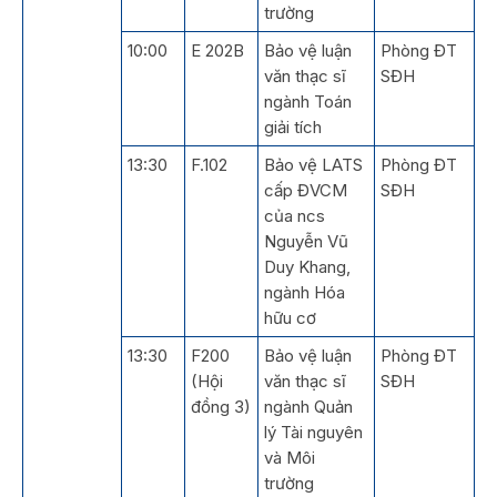
trường
10:00
E 202B
Bảo vệ luận
Phòng ĐT
văn thạc sĩ
SĐH
ngành Toán
giải tích
13:30
F.102
Bảo vệ LATS
Phòng ĐT
cấp ĐVCM
SĐH
của ncs
Nguyễn Vũ
Duy Khang,
ngành Hóa
hữu cơ
13:30
F200
Bảo vệ luận
Phòng ĐT
(Hội
văn thạc sĩ
SĐH
đồng 3)
ngành Quản
lý Tài nguyên
và Môi
trường