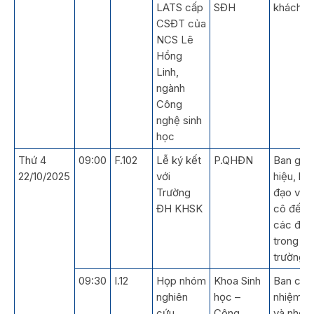
LATS cấp
SĐH
khách m
CSĐT của
NCS Lê
Hồng
Linh,
ngành
Công
nghệ sinh
học
Thứ 4
09:00
F.102
Lễ ký kết
P.QHĐN
Ban giá
22/10/2025
với
hiệu, lãn
Trường
đạo và t
ĐH KHSK
cô đến 
các đơn 
trong
trường
09:30
I.12
Họp nhóm
Khoa Sinh
Ban chủ
nghiên
học –
nhiệm K
cứu
Công
và nhóm