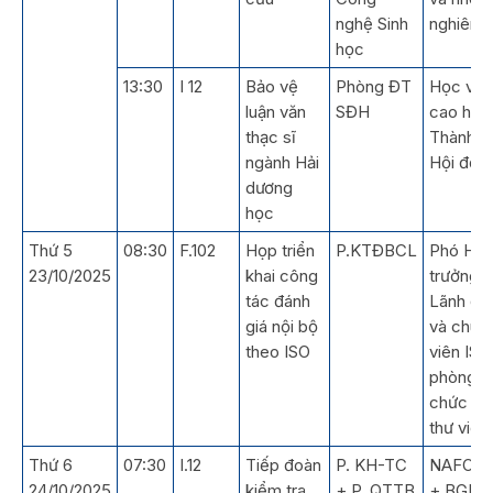
nghệ Sinh
nghiên 
học
13:30
I 12
Bảo vệ
Phòng ĐT
Học viê
luận văn
SĐH
cao học
thạc sĩ
Thành v
ngành Hải
Hội đồn
dương
học
Thứ 5
08:30
F.102
Họp triển
P.KTĐBCL
Phó Hiệ
23/10/2025
khai công
trưởng,
tác đánh
Lãnh đạ
giá nội bộ
và chuy
theo ISO
viên ISO
phòng
chức nă
thư viện
Thứ 6
07:30
I.12
Tiếp đoàn
P. KH-TC
NAFOS
24/10/2025
kiểm tra
+ P. QTTB
+ BGH +