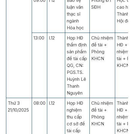
09:00
I 12
Bảo vệ
Phòng ĐT
Học viê
luận văn
SĐH
cao học
thạc sĩ
Thành v
ngành
Hội đồn
Hóa học
13:00
I.12
Họp HĐ
Chủ nhiệm
Thành v
thẩm định
đề tài +
HĐ + C
sản phẩm
Phòng
nhiệm đ
đề tài cấp
KHCN
tài + Ph
QG, CN:
KHCN
PGS.TS.
Huỳnh Lê
Thanh
Nguyên
Thứ 3
08:00
I.12
Họp HĐ
Chủ nhiệm
Thành v
21/10/2025
nghiệm
đề tài +
HĐ + C
thu cấp
Phòng
nhiệm đ
cơ sở đề
KHCN
tài + Ph
tài cấp
KHCN