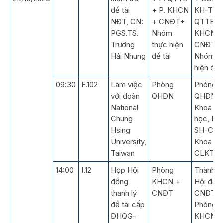
đề tài
+ P. KHCN
KH-TC +
NĐT, CN:
+ CNĐT+
QTTB + 
PGS.TS.
Nhóm
KHCN +
Trương
thực hiện
CNĐT +
Hải Nhung
đề tài
Nhóm t
hiện đề t
09:30
F.102
Làm việc
Phòng
Phòng
với đoàn
QHĐN
QHĐN,
National
Khoa H
Chung
học, Kh
Hsing
SH-CNS
University,
Khoa VL
Taiwan
CLKT
14:00
I.12
Họp Hội
Phòng
Thành v
đồng
KHCN +
Hội đồn
thanh lý
CNĐT
CNĐT +
đề tài cấp
Phòng
ĐHQG-
KHCN