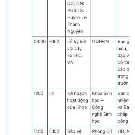
QG, CN:
PGS.TS.
Huỳnh Lê
Thanh
Nguyên
09:00
F.102
Lễ ký kết
P.QHĐN
Ban giá
với Cty
hiệu, Lã
ESTEC,
đạo và t
VN
cô thuộ
các đơn 
trong
trường
11:00
I.11
Kế hoạch
Khoa Sinh
Ban chủ
hoạt động
học –
nhiệm K
của Khoa
Công
và Ban
nghệ Sinh
chấp hà
học
công đo
14:15
F.102
Bảo vệ
Phòng ĐT
HĐ, NCS