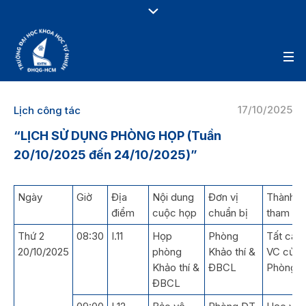
17/10/2025
Lịch công tác
“LỊCH SỬ DỤNG PHÒNG HỌP (Tuần
20/10/2025 đến 24/10/2025)”
Ngày
Giờ
Địa
Nội dung
Đơn vị
Thành p
điểm
cuộc họp
chuẩn bị
tham dự
Thứ 2
08:30
I.11
Họp
Phòng
Tất cả 
20/10/2025
phòng
Khảo thí &
VC của
Khảo thí &
ĐBCL
Phòng
ĐBCL