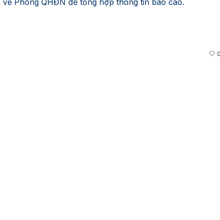
)
về Phòng QHĐN để tổng hợp thông tin báo cáo.