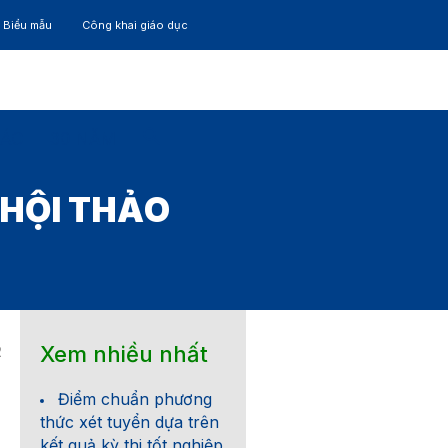
– Biểu mẫu
Công khai giáo dục
TÁC
30 NĂM
 HỘI THẢO
Xem nhiều nhất
2
Điểm chuẩn phương
thức xét tuyển dựa trên
kết quả kỳ thi tốt nghiệp