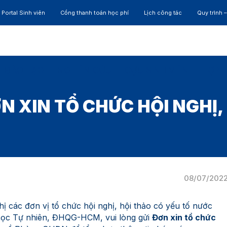
Portal Sinh viên
Cổng thanh toán học phí
Lịch công tác
Quy trình 
ĐÀO TẠO
NGHIÊN CỨU
CỰU SINH VIÊN
HỢP 
N XIN TỔ CHỨC HỘI NGHỊ,
08/07/202
 các đơn vị tổ chức hội nghị, hội thảo có yếu tố nước
 học Tự nhiên, ĐHQG-HCM, vui lòng gửi
Đơn xin tổ chức