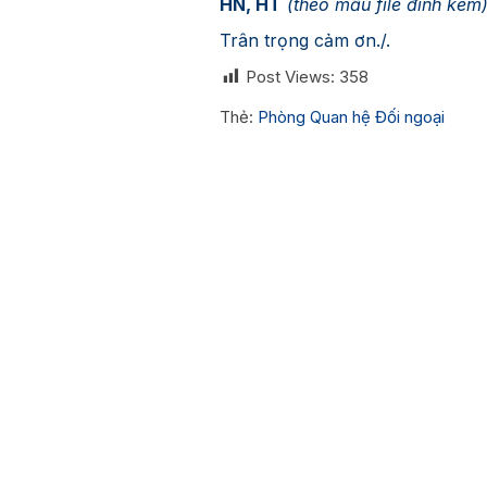
HN, HT
(theo mẫu file đính kèm
Trân trọng cảm ơn./.
Post Views:
358
Thẻ:
Phòng Quan hệ Đối ngoại