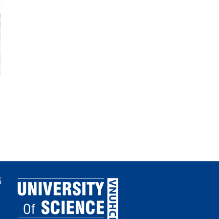
Trường Đại học Khoa học
Newsletter HCMUS số
tự nhiên, ĐHQG-HCM mở
23/2026
rộng hợp tác quốc tế
trong đào tạo và nghiên
cứu công nghệ bán dẫn
ố