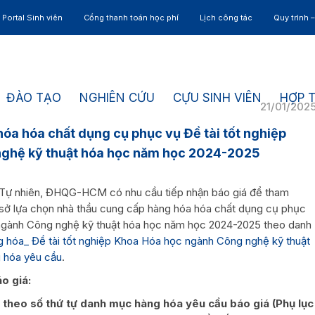
Portal Sinh viên
Cổng thanh toán học phí
Lịch công tác
Quy trình 
ĐÀO TẠO
NGHIÊN CỨU
CỰU SINH VIÊN
HỢP 
21/01/202
óa hóa chất dụng cụ phục vụ Đề tài tốt nghiệp
ghệ kỹ thuật hóa học năm học 2024-2025
 Tự nhiên, ĐHQG-HCM có nhu cầu tiếp nhận báo giá để tham
ơ sở lựa chọn nhà thầu cung cấp hàng hóa hóa chất dụng cụ phục
 ngành Công nghệ kỹ thuật hóa học năm học 2024-2025 theo danh
g hóa_ Đề tài tốt nghiệp Khoa Hóa học ngành Công nghệ kỹ thuật
g hóa yêu cầu
.
áo giá:
hủ theo số thứ tự danh mục hàng hóa yêu cầu báo giá (Phụ lục