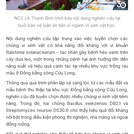
NCS Lê Thanh Bình trình bày nội dung nghiên cứu tại
buổi bảo vệ luận án tiến sĩ ngành Vi sinh vật học.
Nội dung nghiên cứu tập trung vào việc tuyển chọn các
chủng vi sinh vật có khả năng đối kháng với vi khuẩn
Ralstonia solanacearum – tác nhân gây bệnh héo xanh trên
cây dưa leo, một trong những bệnh hại ảnh hưởng lớn đến
năng suất và hiệu quả canh tác tại nhiều khu vực trồng rau
màu ở Đồng bằng sông Cửu Long.
Thông qua quá trình phân lập và sàng lọc từ các mẫu đất và
mẫu bệnh thu thập tại khu vực Đồng bằng sông Cửu Long,
nghiên cứu đã tuyển chọn được nhiều chủng vi sinh vật tiềm
năng. Trong đó, hai chủng Bacillus velezensis DB2.1 và
Streptomyces noursei DS30.6 cho thấy hiệu quả đối kháng
nổi bật trong điều kiện phòng thí nghiệm, nhà màng và ngoài
đồng ruộng.
Kết quả thử nghiệm cho thấy tổ hợp hai chủng vi sinh vật