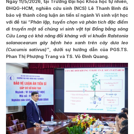
Ngày 11/5/2026, tại Trường Đại học Khoa học tự nhiên,
ĐHQG-HCM, nghiên cứu sinh (NCS) Lê Thanh Bình đã
bảo vệ thành công luận án tiến sĩ ngành Vi sinh vật học
với đề tài
“Phân lập, tuyển chọn và phân tích đặc điểm
di truyền một số chủng vi sinh vật tại Đồng bằng sông
Cửu Long có khả năng đối kháng với vi khuẩn Ralstonia
solanacearum gây bệnh héo xanh trên cây dưa leo
(Cucumis sativus)”
, dưới sự hướng dẫn của PGS.TS.
Phan Thị Phượng Trang và TS. Võ Đình Quang.