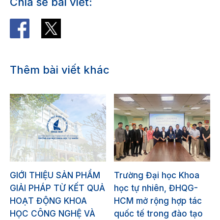
Chia sẻ bài viết:
Thêm bài viết khác
GIỚI THIỆU SẢN PHẨM
Trường Đại học Khoa
GIẢI PHÁP TỪ KẾT QUẢ
học tự nhiên, ĐHQG-
HOẠT ĐỘNG KHOA
HCM mở rộng hợp tác
HỌC CÔNG NGHỆ VÀ
quốc tế trong đào tạo