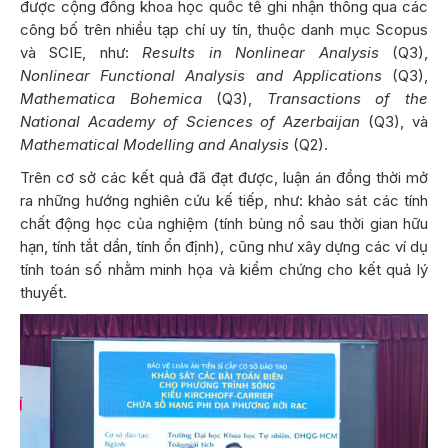
được cộng đồng khoa học quốc tế ghi nhận thông qua các
công bố trên nhiều tạp chí uy tín, thuộc danh mục Scopus
và SCIE, như:
Results in Nonlinear Analysis
(Q3),
Nonlinear Functional Analysis and Applications
(Q3),
Mathematica Bohemica
(Q3),
Transactions of the
National Academy of Sciences of Azerbaijan
(Q3), và
Mathematical Modelling and Analysis
(Q2).
Trên cơ sở các kết quả đã đạt được, luận án đồng thời mở
ra những hướng nghiên cứu kế tiếp, như: khảo sát các tính
chất động học của nghiệm (tính bùng nổ sau thời gian hữu
hạn, tính tắt dần, tính ổn định), cũng như xây dựng các ví dụ
tính toán số nhằm minh họa và kiểm chứng cho kết quả lý
thuyết.