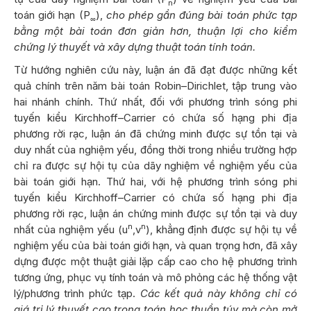
n
toán giới hạn (P
),
cho phép gần đúng bài toán phức tạp
∞
bằng một bài toán đơn giản hơn, thuận lợi cho kiểm
chứng lý thuyết và xây dựng thuật toán tính toán.
Từ hướng nghiên cứu này, luận án đã đạt được những kết
quả chính trên năm bài toán Robin–Dirichlet, tập trung vào
hai nhánh chính. Thứ nhất, đối với phương trình sóng phi
tuyến kiểu Kirchhoff–Carrier có chứa số hạng phi địa
phương rời rạc, luận án đã chứng minh được sự tồn tại và
duy nhất của nghiệm yếu, đồng thời trong nhiều trường hợp
chỉ ra được sự hội tụ của dãy nghiệm về nghiệm yếu của
bài toán giới hạn. Thứ hai, với hệ phương trình sóng phi
tuyến kiểu Kirchhoff–Carrier có chứa số hạng phi địa
phương rời rạc, luận án chứng minh được sự tồn tại và duy
n
n
nhất của nghiệm yếu (u
,v
), khẳng định được sự hội tụ về
nghiệm yếu của bài toán giới hạn, và quan trọng hơn, đã xây
dựng được một thuật giải lặp cấp cao cho hệ phương trình
tương ứng, phục vụ tính toán và mô phỏng các hệ thống vật
lý/phương trình phức tạp.
Các kết quả này không chỉ có
giá trị lý thuyết cao trong toán học thuần túy mà còn mở