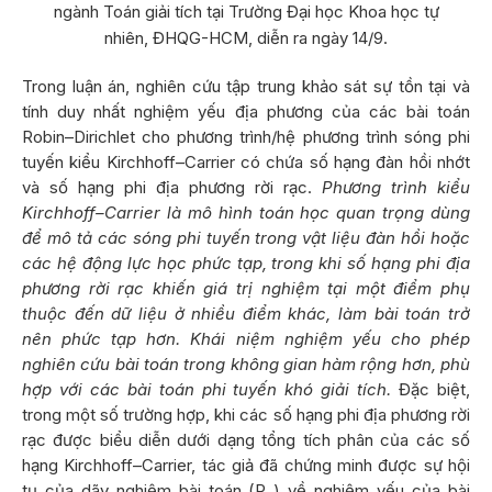
ngành Toán giải tích tại Trường Đại học Khoa học tự
nhiên, ĐHQG-HCM, diễn ra ngày 14/9.
Trong luận án, nghiên cứu tập trung khảo sát sự tồn tại và
tính duy nhất nghiệm yếu địa phương của các bài toán
Robin–Dirichlet cho phương trình/hệ phương trình sóng phi
tuyến kiểu Kirchhoff–Carrier có chứa số hạng đàn hồi nhớt
và số hạng phi địa phương rời rạc.
Phương trình kiểu
Kirchhoff–Carrier là mô hình toán học quan trọng dùng
để mô tả các sóng phi tuyến trong vật liệu đàn hồi hoặc
các hệ động lực học phức tạp, trong khi số hạng phi địa
phương rời rạc khiến giá trị nghiệm tại một điểm phụ
thuộc đến dữ liệu ở nhiều điểm khác, làm bài toán trở
nên phức tạp hơn. Khái niệm nghiệm yếu cho phép
nghiên cứu bài toán trong không gian hàm rộng hơn, phù
hợp với các bài toán phi tuyến khó giải tích.
Đặc biệt,
trong một số trường hợp, khi các số hạng phi địa phương rời
rạc được biểu diễn dưới dạng tổng tích phân của các số
hạng Kirchhoff–Carrier, tác giả đã chứng minh được sự hội
tụ của dãy nghiệm bài toán (P
) về nghiệm yếu của bài