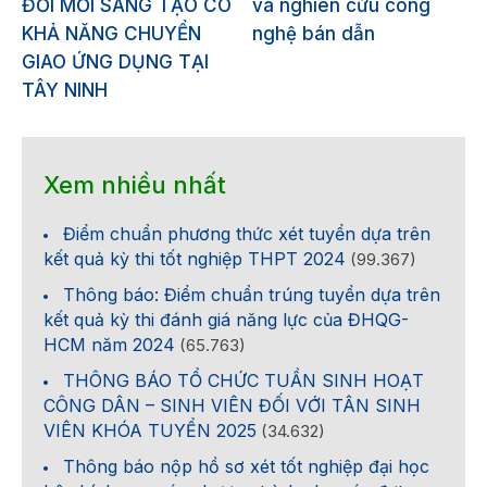
ĐỔI MỚI SÁNG TẠO CÓ
và nghiên cứu công
KHẢ NĂNG CHUYỂN
nghệ bán dẫn
GIAO ỨNG DỤNG TẠI
TÂY NINH
Xem nhiều nhất
Điểm chuẩn phương thức xét tuyển dựa trên
kết quả kỳ thi tốt nghiệp THPT 2024
(99.367)
Thông báo: Điểm chuẩn trúng tuyển dựa trên
kết quả kỳ thi đánh giá năng lực của ĐHQG-
HCM năm 2024
(65.763)
THÔNG BÁO TỔ CHỨC TUẦN SINH HOẠT
CÔNG DÂN – SINH VIÊN ĐỐI VỚI TÂN SINH
VIÊN KHÓA TUYỂN 2025
(34.632)
Thông báo nộp hồ sơ xét tốt nghiệp đại học