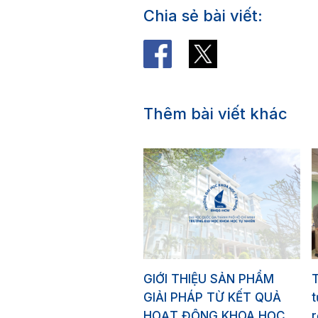
Chia sẻ bài viết:
Thêm bài viết khác
GIỚI THIỆU SẢN PHẨM
GIẢI PHÁP TỪ KẾT QUẢ
HOẠT ĐỘNG KHOA HỌC
r