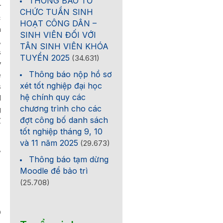
THÔNG BÁO TỔ
r
CHỨC TUẦN SINH
c
HOẠT CÔNG DÂN –
n
SINH VIÊN ĐỐI VỚI
,
TÂN SINH VIÊN KHÓA
s
TUYỂN 2025
(34.631)
y
Thông báo nộp hồ sơ
e
xét tốt nghiệp đại học
s
hệ chính quy các
d
chương trình cho các
g
đợt công bố danh sách
Z
tốt nghiệp tháng 9, 10
và 11 năm 2025
(29.673)
,
Thông báo tạm dừng
Moodle để bảo trì
(25.708)
0