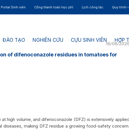
Portal Sinh viên
Cổng thanh toán học phí
Lịch công tác
Quy trình 
ĐÀO TẠO
NGHIÊN CỨU
CỰU SINH VIÊN
HỢP 
16/06/202
on of difenoconazole residues in tomatoes for
t high volume, and difenoconazole (DFZ) is extensively applie
al diseases, making DFZ residue a growing food-safety concern