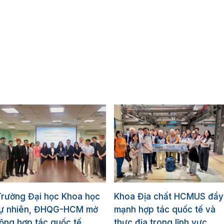
Trường Đại học Khoa học
Khoa Địa chất HCMUS đẩy
tự nhiên, ĐHQG-HCM mở
mạnh hợp tác quốc tế và
ộng hợp tác quốc tế
thực địa trong lĩnh vực