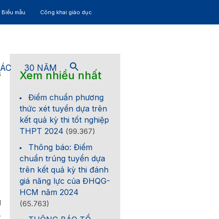
– Biểu mẫu
Công khai giáo dục
TÁC
30 NĂM
Xem nhiều nhất
6
Điểm chuẩn phương
thức xét tuyển dựa trên
kết quả kỳ thi tốt nghiệp
THPT 2024
(99.367)
Thông báo: Điểm
chuẩn trúng tuyển dựa
trên kết quả kỳ thi đánh
giá năng lực của ĐHQG-
HCM năm 2024
d
(65.763)
.