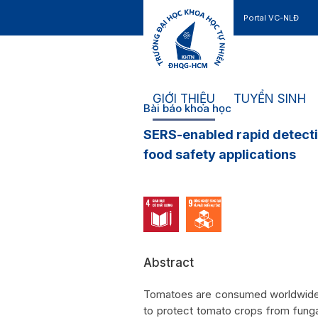
Portal VC-NLĐ
Liên hệ
GIỚI THIỆU
TUYỂN SINH
Bài báo khoa học
SERS-enabled rapid detecti
food safety applications
Abstract
Tomatoes are consumed worldwide a
to protect tomato crops from fung