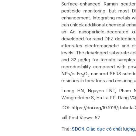
Surface-enhanced Raman scatteri
pesticide monitoring, but most D
enhancement. Integrating metals wi
can unlock additional chemical enhan
an Ag nanoparticle-decorated α
developed for rapid DFZ detection. 
integrates electromagnetic and c
levels. The developed substrate ach
and 32 μg/kg for tomato samples.
reproducibility compared with po
NPs/α-Fe
O
nanorod SERS substrat
2
3
residues in tomatoes and ensuring ag
Luong HN, Nguyen LNT, Pham N
Wongrerkdee S, Ha La PP, Dang VQ
DOI:
https://doi.org/10.1016/j.talant
Post Views:
52
Thẻ:
SDG4-Giáo dục có chất lượng