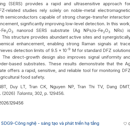
ng (SERS) provides a rapid and ultrasensitive approach fo
FZ-related studies rely solely on noble-metal electromagneti
th semiconductors capable of strong charge-transfer interactio
cement, significantly improving low-level detection. In this work
-Fe
O
nanorod SERS substrate (Ag NPs/α-Fe
O
NRs) i
2
3
2
3
This structure provides abundant active sites and synergisticall
hemical enhancement, enabling strong Raman signals at trac
-9
ieves detection limits of 9.5 × 10
M for standard DFZ solution
 The direct-growth design also improves signal uniformity an
wder-based substrates. These results demonstrate that the A
e offers a rapid, sensitive, and reliable tool for monitoring DF
ricultural food safety.
BT, Duy LT, Tran CK, Nguyen NP, Tran Thi TV, Dang DMT
. (2026)
Talanta
, 302, p. 129456.
a.2026.129456
,
SDG9-Công nghệ - sáng tạo và phát triển hạ tầng